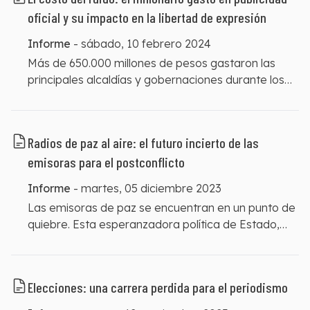
informar se enfrentan a los cercos de la violencia,
oficial y su impacto en la libertad de expresión
la precariedad y las brechas de infraestructura.
Informe
-
sábado, 10 febrero 2024
Más de 650.000 millones de pesos gastaron las
principales alcaldías y gobernaciones durante los
últimos cuatro años, en muchas ocasiones sin
cuidar los recursos públicos y desdibujando los
propósitos de la publicidad oficial. En esta fase de
Radios de paz al aire: el futuro incierto de las
arranque de los mandatos, las autoridades de las
emisoras para el postconflicto
alcaldías y gobernaciones entrantes enfrentarán un
dilema que es crucial para la democracia: utilizar el
Informe
-
martes, 05 diciembre 2023
dinero de la publicidad oficial para informar a la
Las emisoras de paz se encuentran en un punto de
ciudadanía sobre su gestión o gastarlo en
quiebre. Esta esperanzadora política de Estado,
promover su propia imagen y sus intereses
que se empezó a implementar como una
particulares. Esta elección implica riesgos para la
estrategia de reconciliación hace siete años,
información de interés público, la transparencia del
después del Acuerdo de Paz, está enfrentando
gasto del Estado y la reputación de los medios de
Elecciones: una carrera perdida para el periodismo
retos profundos, como las amenazas en contra de
comunicación.
las emisoras que están en funcionamiento y la