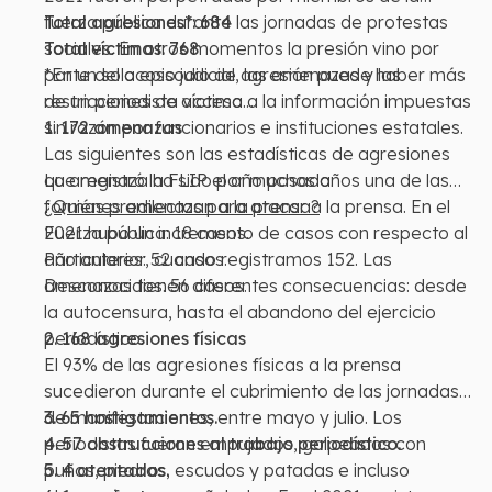
con el episodio que se conoció en el 2020 sobre el
fuerza pública durante las jornadas de protestas
Total agresiones*: 684
espionaje contra la prensa.
sociales. En otros momentos la presión vino por
Total víctimas: 768
parte del acoso judicial, las amenazas y las
*En un solo episodio de agresión puede haber más
restricciones de acceso a la información impuestas
de un periodista víctima.
sin razón por funcionarios e instituciones estatales.
1. 172 amenazas
Las siguientes son las estadísticas de agresiones
que registró la FLIP el año pasado.
La amenaza ha sido por muchos años una de las
formas predilectas para atacar a la prensa. En el
¿Quiénes amenazan a la prensa?
2021 hubo un incremento de casos con respecto al
Fuerza pública: 18 casos.
año anterior, cuando registramos 152. Las
Particulares: 52 casos.
amenazas tienen diferentes consecuencias: desde
Desconocidos: 56 casos.
la autocensura, hasta el abandono del ejercicio
periodístico.
2. 168 agresiones físicas
El 93% de las agresiones físicas a la prensa
sucedieron durante el cubrimiento de las jornadas
de manifestaciones, entre mayo y julio. Los
3. 65 hostigamientos.
periodistas fueron empujados, golpeados con
4. 57 obstrucciones al trabajo periodístico.
puños, piedras, escudos y patadas e incluso
5. 4 atentados.