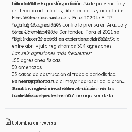
Tolima: 24
aumentado sin que haya medidas de prevención y
Libertad de Expresión, edición #3.
protección articuladas, diferenciadas y adaptadas
a los diferentes contextos. En el 2020 la FLIP
Manifestaciones sociales
registró 13 agresiones contra la prensa en Arauca y
Total agresiones: 359*
otras 13 en Norte de Santander. Para el 2021 se
Total víctimas: 408
registraron 21 casos en cada departamento.
*Del 1 de enero al 31 de diciembre del 2021. Solo
entre abril y julio registramos 304 agresiones.
Las seis agresiones más frecuentes:
155 agresiones físicas.
58 amenazas.
33 casos de obstrucción al trabajo periodístico.
28 hostigamientos.
La fuerza pública fue el mayor agresor de la prensa
19 robos o eliminación del material periodístico.
durante las jornadas de manifestaciones y se
Total de agresiones de fuerza pública en
16 detenciones ilegales.
convirtió también en el máximo agresor de la
contextos de protestas: 227
prensa en todo el 2021. Tampoco hubo un respaldo
público oportuno de las autoridades a la labor
periodística.
Colombia en reversa
Total de agresiones de fuerza pública durante