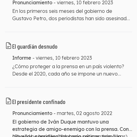
Pronunciamiento
-
viernes, 10 febrero 2023
En los primeros seis meses del gobierno de
Gustavo Petro, dos periodistas han sido asesinados
y se han registrado 76 amenazas. En conversación
con la FLIP, Franklin Castañeda, director de
derechos humanos del Ministerio del Interior,
El guardián desnudo
reconoció que el sistema de protección actual no
genera las suficientes garantías sino que más bien
Informe
-
viernes, 10 febrero 2023
produce temores. También dio detalles de cómo el
¿Cómo proteger a la prensa en un país violento?
Gobierno pretende avanzar para proteger a la
Desde el 2020, cada año se impone un nuevo
prensa.
récord de amenazas contra periodistas. La cifra del
2022 fue de 218, la más alta de los últimos quince
años. Además, dos periodistas fueron asesinados,
El presidente confinado
para un total de cinco en los últimos tres años. Con
estas violencias ocurren múltiples heridas que
Pronunciamiento
-
martes, 02 agosto 2022
fracturan la confianza de la gente, que instalan el
El gobierno de Iván Duque mantuvo una
miedo en los poros de la comunidad y que van
estrategia de amigo-enemigo con la prensa. Con
trazando un país con puntos ciegos y verdades
aquellos, considerados como críticos, primó la
“Should be hard lies” (debería ser mentiras duras).