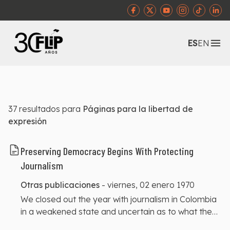
Abr
ES
EN
37
resultados para
Páginas para la libertad de
expresión
Preserving Democracy Begins With Protecting
Journalism
Otras publicaciones
-
viernes, 02 enero 1970
We closed out the year with journalism in Colombia
in a weakened state and uncertain as to what the
incoming class of public officials will do next amid an