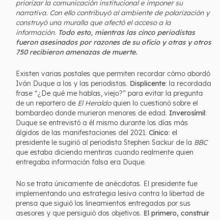
priorizar la comunicación institucional e imponer su
narrativa. Con ello contribuyó al ambiente de polarización y
construyó una muralla que afectó el acceso a la
información.
Todo esto, mientras las cinco periodistas
fueron asesinados por razones de su oficio y otras y otros
750 recibieron amenazas de muerte.
Existen varias postales que permiten recordar cómo abordó
Iván Duque a los y las periodistas.
Displicente
: la recordada
frase “¿De qué me hablas, viejo?” para evitar la pregunta
de un reportero de
El Heraldo
quien lo cuestionó sobre el
bombardeo donde murieron menores de edad.
Inverosímil
:
Duque se entrevistó a él mismo durante los días más
álgidos de las manifestaciones del 2021.
Cínico
: el
presidente le sugirió al periodista Stephen Sackur de la
BBC
que estaba diciendo mentiras cuando realmente quien
entregaba información falsa era Duque.
No se trata únicamente de anécdotas. El presidente fue
implementando una estrategia lesiva contra la libertad de
prensa que siguió los lineamientos entregados por sus
asesores y que persiguió dos objetivos.
El primero, construir