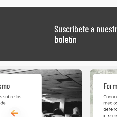
Suscríbete a nuest
boletín
ismo
Form
s sobre las
Conoce
 de
medios
defend
inform