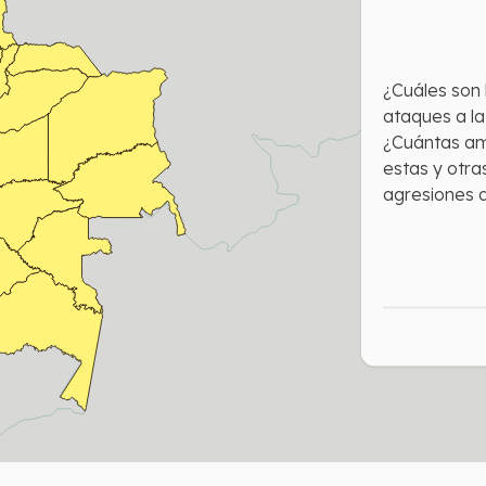
¿Cuáles son 
ataques a la
¿Cuántas am
estas y otr
agresiones a