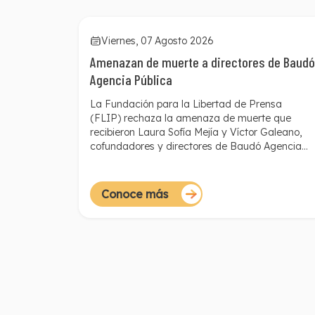
Viernes, 07 Agosto 2026
Amenazan de muerte a directores de Baudó
Agencia Pública
La Fundación para la Libertad de Prensa
(FLIP) rechaza la amenaza de muerte que
recibieron Laura Sofía Mejía y Víctor Galeano,
cofundadores y directores de Baudó Agencia
Pública. El mensaje fue enviado a través del
WhatsApp personal de la periodista e incluía
detalles que sugieren un posible seguimiento de
Conoce más
los lugares que frecuenta, e información
personal y sensible, como datos de sus
familiares. Esto aumenta el riesgo de
materialización de esa amenaza.