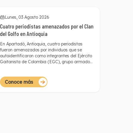
Lunes, 03 Agosto 2026
Cuatro periodistas amenazados por el Clan
del Golfo en Antioquia
En Apartadó, Antioquia, cuatro periodistas
fueron amenazados por individuos que se
autoidentificaron como integrantes del Ejército
Gaitanista de Colombia (EGC), grupo armado
también conocido como el Clan del Golfo. En un
lapso menor a seis horas, los comunicadores
fueron contactados para exigirles detener las
Conoce más
publicaciones relacionadas con la Secretaría de
Movilidad y su cabeza, el secretario Óscar
David Angulo. La Fundación para la Libertad de
Prensa (FLIP) denuncia y alerta sobre esta
situación, la cual busca censurar a la prensa
local y restringir el acceso a información de alto
interés público.