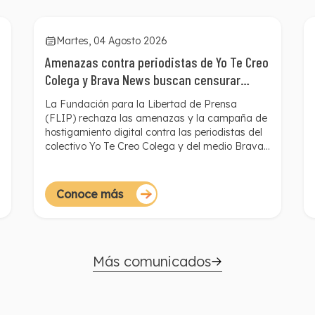
Martes, 04 Agosto 2026
Amenazas contra periodistas de Yo Te Creo
Colega y Brava News buscan censurar
denuncias de interés público
La Fundación para la Libertad de Prensa
(FLIP) rechaza las amenazas y la campaña de
hostigamiento digital contra las periodistas del
colectivo Yo Te Creo Colega y del medio Brava
News, tras la publicación de una investigación
periodística con dos denuncias de presunto
acoso y abuso sexual en contra del periodista
Conoce más
Rafael Poveda. Estas agresiones, dirigidas
contra quienes divulgaron los testimonios,
constituyen una represalia por informar sobre un
asunto de evidente interés público y buscan
desalentar el cubrimiento periodístico de
Más comunicados
denuncias relacionadas con violencias basadas
en género.