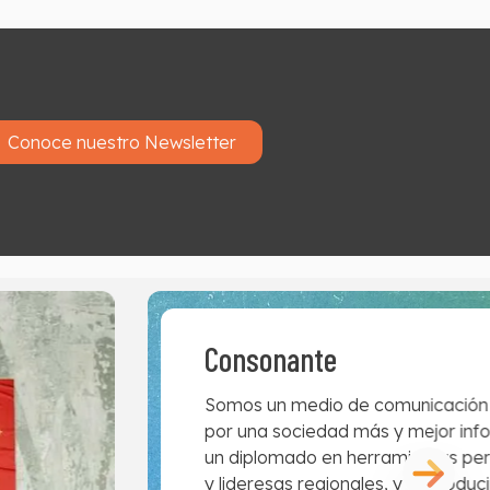
Conoce nuestro Newsletter
Consonante
Somos un medio de comunicación d
por una sociedad más y mejor in
un diplomado en herramientas peri
y lideresas regionales, y coprodu