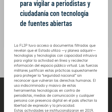
para vigilar a periodistas y
vigilar a periodistas y ciudadanía con tecnología
de fuentes abiertas
ciudadanía con tecnología
La FLIP tuvo acceso a documentos filtrados que
revelan que el Estado utiliza —y planea adquirir—
de fuentes abiertas
tecnologías y tecnologías con capacidad intrusiva para
vigilar la actividad en línea y recolectar información del
espacio público virtual. Las fuerzas militares justifican
estas prácticas supuestamente para proteger la
Leer más
“seguridad nacional” sin reconocer que vulneran los
La FLIP tuvo acceso a documentos filtrados que
derechos humanos. El uso indiscriminado y masivo de
revelan que el Estado utiliza —y planea adquirir—
estas herramientas tecnológicas en contra de
tecnologías y tecnologías con capacidad intrusiva
periodistas, medios de comunicación y cualquier
para vigilar la actividad en línea y recolectar
persona con presencia digital en el país afectan la
información del espacio público virtual. Las fuerzas
1
2
3
...
12
13
14
libertad de expresión y la privacidad.
militares justifican estas prácticas supuestamente
para proteger la “seguridad nacional” sin
reconocer que vulneran los derechos humanos. El
uso indiscriminado y masivo de estas
herramientas tecnológicas en contra de
periodistas, medios de comunicación y cualquier
persona con presencia digital en el país afectan la
libertad de expresión y la privacidad.
Estas actividades se institucionalizaron en 2019,