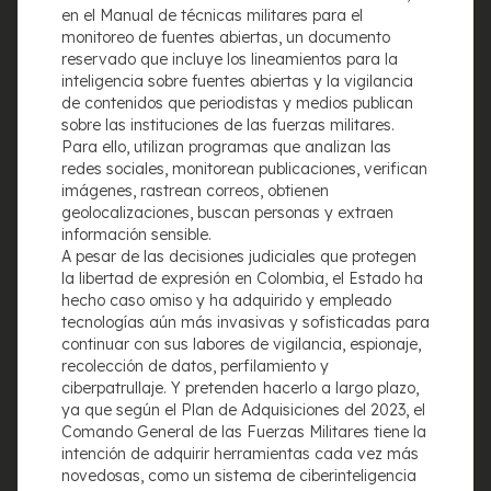
en el Manual de técnicas militares para el
monitoreo de fuentes abiertas, un documento
Enlaces
reservado que incluye los lineamientos para la
inteligencia sobre fuentes abiertas y la vigilancia
Atención de casos
de contenidos que periodistas y medios publican
Pronunciamientos
sobre las instituciones de las fuerzas militares.
Cifras
Para ello, utilizan programas que analizan las
Investigaciones
redes sociales, monitorean publicaciones, verifican
Formación
imágenes, rastrean correos, obtienen
Publicaciones
geolocalizaciones, buscan personas y extraen
Sobre la FLIP
información sensible.
A pesar de las decisiones judiciales que protegen
la libertad de expresión en Colombia, el Estado ha
Contáctanos
hecho caso omiso y ha adquirido y empleado
tecnologías aún más invasivas y sofisticadas para
Teléfono
(+57 1) 4788383
continuar con sus labores de vigilancia, espionaje,
recolección de datos, perfilamiento y
Correo información general
ciberpatrullaje. Y pretenden hacerlo a largo plazo,
info@flip.org.co
ya que según el Plan de Adquisiciones del 2023, el
Comando General de las Fuerzas Militares tiene la
Facturación electrónica
intención de adquirir herramientas cada vez más
asistente.administrativo@flip.org.co
con copia a
novedosas, como un sistema de ciberinteligencia
administracion@flip.org.co