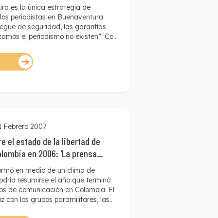
ra es la única estrategia de
los periodistas en Buenaventura.
iegue de seguridad, las garantías
zamos el periodismo no existen”. Con
, un periodista del puerto describió
es en que trabajan los
es.
1 Febrero 2007
e el estado de la libertad de
lombia en 2006: 'La prensa
medio de un clima de zozobra'
ormó en medio de un clima de
podría resumirse el año que terminó
os de comunicación en Colombia. El
z con los grupos paramilitares, las
lamentarias y presidenciales, y los