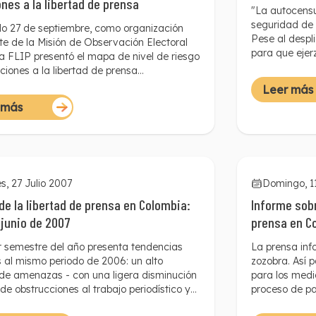
ones a la libertad de prensa
"La autocensu
seguridad de 
do 27 de septiembre, como organización
Pese al despl
te de la Misión de Observación Electoral
para que ejer
a FLIP presentó el mapa de nivel de riesgo
estas palabras
aciones a la libertad de prensa
las condicion
adas con el proceso electoral.
Leer más
comunicador
 más
s, 27 Julio 2007
Domingo, 1
de la libertad de prensa en Colombia:
Informe sobr
 junio de 2007
prensa en Co
informó en 
r semestre del año presenta tendencias
La prensa inf
s al mismo periodo de 2006: un alto
zozobra. Así 
de amenazas - con una ligera disminución
para los medi
 de obstrucciones al trabajo periodístico y
proceso de pa
nhumanos contra periodistas. Más allá de
elecciones par