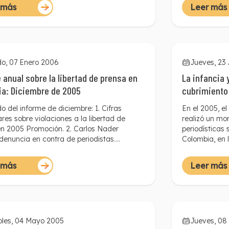
as, de los seis meses pasados es importante
escándalos de
 más
Leer más
 tres hechos en materia de libertad de
temas de la a
las constantes agresiones de la Fuerza
aunque el per
y de particulares contra periodistas en
reto de cubrir
 manifestaciones o actos públicos; las
adversas.
ciones contra los comunicadores que
as audiencias judiciales de los
o, 07 Enero 2006
Jueves, 23
tares, y las confesiones de asesinatos de
 anual sobre la libertad de prensa en
La infancia y
tas por parte de desmovilizados de estos
a: Diciembre de 2005
cubrimiento 
armados.
en Colombia
o del informe de diciembre: 1. Cifras
En el 2005, e
ares sobre violaciones a la libertad de
realizó un mo
en 2005 Promoción. 2. Carlos Nader
periodísticas 
denuncia en contra de periodistas.
Colombia, en 
ón: 3. Nueva amenaza contra periodista en
televisión cor
ar. Prevención 4. Visita al departamento
nacionales (R
 más
Leer más
ca
canales region
Tele Caribe) y
apoyo de la E
estudio preten
ausencia de 
oles, 04 Mayo 2005
informativa e
Jueves, 08