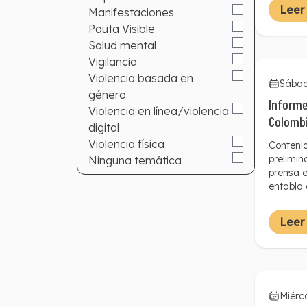
las cifr
Leer
Manifestaciones
destacar
Pauta Visible
prensa: 
Pública 
Salud mental
medio de
Vigilancia
intimida
Violencia basada en
cubren l
Sábad
género
paramili
Informe
Violencia en línea/violencia
periodis
Colombi
grupos 
digital
Violencia física
Contenid
prelimin
Ninguna temática
prensa 
entabla 
Protecci
Valledup
Leer
de Arau
Miérc