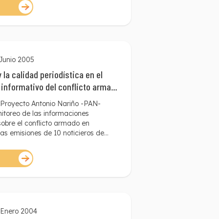
 corrupción fueron los grandes
genda periodística en el 2006. Y
iodismo regional y nacional asumió el
los, lo hizo en medio de condiciones
 Junio 2005
 la calidad periodística en el
informativo del conflicto armado
l Proyecto Antonio Nariño -PAN-
nitoreo de las informaciones
sobre el conflicto armado en
las emisiones de 10 noticieros de
respondientes a tres canales
CN, Caracol y Canal Uno), tres
ales (Tele Antioquia, Tele Pacífico y
 un canal local (City TV), con el
mbajada de los Paises Bajos. El
dió indagar por la presencia o la
algunos estándares de calidad
n el cubrimiento del conflicto armado,
 Enero 2004