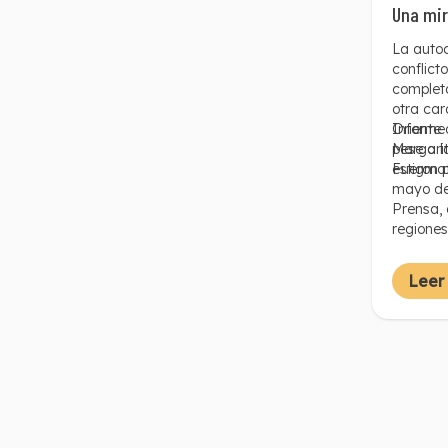
Una mir
La autoc
conflict
completo
otra car
Oriente 
Informe 
pese a l
Margarit
estigma
Fueron p
mayo de 
Prensa, 
regiones
el Orien
Leer