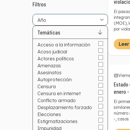
violaci
Filtros
El pasa
integran
(MOE), l
por viol
Temáticas
relacion
Leer
Acceso a la información
Acoso judicial
Actores políticos
Amenazas
Asesinatos
Vierne
Autoprotección
Estado 
Censura
enero -
Censura en internet
Conflicto armado
El prime
Desplazamiento forzado
similare
número 
Elecciones
-, casos
Estigmatizaciones
tratos i
Impunidad