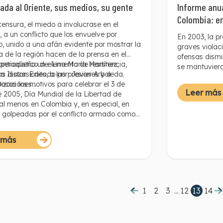
mediante la s
ada al Oriente, sus medios, su gente
Informe anua
¿Qué criterio
Colombia: e
la imparcialida
ensura, el miedo a involucrase en el
claridad y la
o, a un conflicto que los envuelve por
En 2003, la p
de vista, est
, unido a una afán evidente por mostrar la
graves violac
agendas de lo
a de la región hacen de la prensa en el
ofensas dismi
cuenta del co
antioqueño un elemento de resistencia,
periodístico de: Lina María Martínez,
se mantuviero
as distorsiones, a las presiones y a
a Isaza. Editado por: Javier Arboleda.
últimos años.
tizaciones…
ocos los motivos para celebrar el 3 de
la mayoría de
Leer más
2005, Día Mundial de la Libertad de
corrupción ad
al menos en Colombia y, en especial, en
ilegal, cuand
 golpeadas por el conflicto armado como
dispararon con
te antioqueño.
Aunque las am
con el año an
 más
se hayan pre
periodistas, 
semana. Así m
año anterior.
1
2
3
...
12
13
14