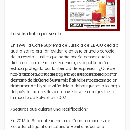
La sátira habla por sí sola
En 1998, la Corte Suprema de Justicia de EE-UU decidió
que la sátira era tan evidente en este anuncio parodia
de la revista Hustler que nadie podría pensar que lo
dicho era cierto. En consecuencia, esta publicación
estaba protegida por la libertad de expresión. ¿Qué se
había dicho? El artículo sugería que un conocido pastor
"La anécdota curiosa es que años después de la
cristiano había tenido una relación incestuosa con su
decisión de la Corte Suprema, Falwell se dejó contagiar
madre.
del humor de Flynt, invitándolo a debatir juntos a lo largo
del país, lo cual los llevó a convertirse en amigos hasta
la muerte de Falwell en 2007".
¿Seguros que quieren una rectificación?
En 2013, la Superintendencia de Comunicaciones de
Ecuador obligó al caricaturista Bonil a hacer una