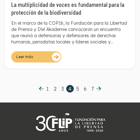
La multiplicidad de voces es fundamental para la
intención de censurar y silenciar a quienes informaban lo
que ocurría.
protección de la biodiversidad
En el marco de la COP16, la Fundación para la Libertad
de Prensa y DW Akademie convocaron un encuentro
que reunió a defensoras y defensores de derechos
humanos, periodistas locales y líderes sociales y
ambientales para abordar los crecientes riesgos
enfrentados por quienes cubren y defienden sus
Leer más
territorios y la biodiversidad.
1
2
3
4
5
6
7