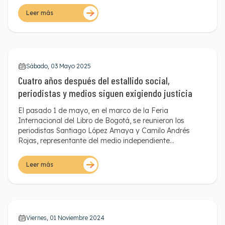
Guajira, para cubrir las agendas de Mujeres, Paz y
Leer más
Seguridad (MPS) y Juventud, Paz y Seguridad (JPS).
Sábado, 03 Mayo 2025
Cuatro años después del estallido social,
periodistas y medios siguen exigiendo justicia
El pasado 1 de mayo, en el marco de la Feria
Internacional del Libro de Bogotá, se reunieron los
periodistas Santiago López Amaya y Camilo Andrés
Rojas, representante del medio independiente
Locosapiens, para recordar y exigir justicia por las
agresiones que vivieron durante el estallido social de
Leer más
2021. Cuatro años después, el Estado sigue sin
responder por las violaciones a la libertad de prensa
cometidas en ese contexto, en el que se evidenció un
uso desproporcionado de la fuerza por parte de la
Policía y el denominado ESMAD (hoy actual Unidad de
Viernes, 01 Noviembre 2024
Diálogo y Mantenimiento del Orden (UNDMO)) y una