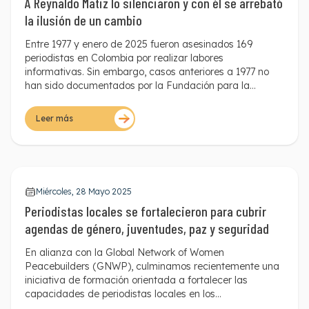
A Reynaldo Matiz lo silenciaron y con él se arrebató
la ilusión de un cambio
Entre 1977 y enero de 2025 fueron asesinados 169
periodistas en Colombia por realizar labores
informativas. Sin embargo, casos anteriores a 1977 no
han sido documentados por la Fundación para la
Libertad de Prensa (FLIP). Uno de ellos, y que nos
remonta a un siglo atrás, es el de Reynaldo Matiz Trujillo,
Leer más
cuya historia conocimos a través del testimonio de su
nieto, Carlos Matiz.
Miércoles, 28 Mayo 2025
Periodistas locales se fortalecieron para cubrir
agendas de género, juventudes, paz y seguridad
En alianza con la Global Network of Women
Peacebuilders (GNWP), culminamos recientemente una
iniciativa de formación orientada a fortalecer las
capacidades de periodistas locales en los
departamentos de Amazonas, Caquetá, Chocó y La