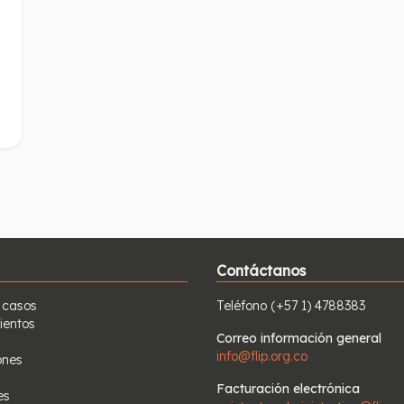
Contáctanos
 casos
Teléfono
(+57 1) 4788383
ientos
Correo información general
info@flip.org.co
ones
Facturación electrónica
es