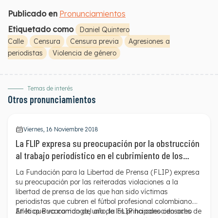
Publicado en
Pronunciamientos
Etiquetado como
Daniel Quintero
Calle
Censura
Censura previa
Agresiones a
periodistas
Violencia de género
Temas de interés
Otros pronunciamientos
Viernes, 16 Noviembre 2018
La FLIP expresa su preocupación por la obstrucción
al trabajo periodístico en el cubrimiento de los
partidos de fútbol
La Fundación para la Libertad de Prensa (FLIP) expresa
su preocupación por las reiteradas violaciones a la
libertad de prensa de las que han sido víctimas
periodistas que cubren el fútbol profesional colombiano.
En lo que va corrido del año, la FLIP ha conocido ocho
Atlético Bucaramanga, uno de los principales censores de