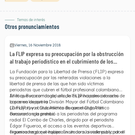
Temas de interés
Otros pronunciamientos
Viernes, 16 Noviembre 2018
La FLIP expresa su preocupación por la obstrucción
al trabajo periodístico en el cubrimiento de los
partidos de fútbol
La Fundación para la Libertad de Prensa (FLIP) expresa
su preocupación por las reiteradas violaciones a la
libertad de prensa de las que han sido víctimas
periodistas que cubren el fútbol profesional colombiano.
En lo que va corrido del año, la FLIP ha conocido ocho
Atlético Bucaramanga, uno de los principales censores de
casos en los que la División Mayor del Fútbol Colombiano
la prensa deportiva
(Dimayor) y el Club Atlético Bucaramanga han
La FLIP tuvo conocimiento de que el Club Atlético
censurado a la prensa.
Bucaramanga prohibió a los periodistas del programa
radial El Combo de Charles, dirigido por el periodista
Édgar Figueroa, el acceso a los eventos deportivos
organizados por el equipo. En un comunicado publicado el
Figueroa negó que hubiera incitado a la violencia y por el