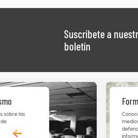
Suscríbete a nuest
boletín
ismo
Form
s sobre las
Conoce
 de
medios
defend
inform