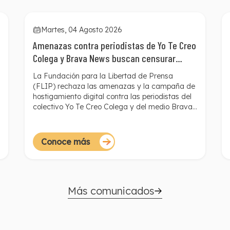
Martes, 04 Agosto 2026
Amenazas contra periodistas de Yo Te Creo
Colega y Brava News buscan censurar
denuncias de interés público
La Fundación para la Libertad de Prensa
(FLIP) rechaza las amenazas y la campaña de
hostigamiento digital contra las periodistas del
colectivo Yo Te Creo Colega y del medio Brava
News, tras la publicación de una investigación
periodística con dos denuncias de presunto
acoso y abuso sexual en contra del periodista
Conoce más
Rafael Poveda. Estas agresiones, dirigidas
contra quienes divulgaron los testimonios,
constituyen una represalia por informar sobre un
asunto de evidente interés público y buscan
desalentar el cubrimiento periodístico de
Más comunicados
denuncias relacionadas con violencias basadas
en género.