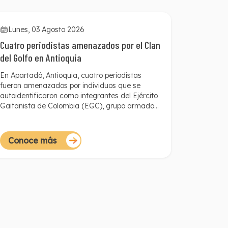
Lunes, 03 Agosto 2026
Cuatro periodistas amenazados por el Clan
del Golfo en Antioquia
En Apartadó, Antioquia, cuatro periodistas
fueron amenazados por individuos que se
autoidentificaron como integrantes del Ejército
Gaitanista de Colombia (EGC), grupo armado
también conocido como el Clan del Golfo. En un
lapso menor a seis horas, los comunicadores
fueron contactados para exigirles detener las
Conoce más
publicaciones relacionadas con la Secretaría de
Movilidad y su cabeza, el secretario Óscar
David Angulo. La Fundación para la Libertad de
Prensa (FLIP) denuncia y alerta sobre esta
situación, la cual busca censurar a la prensa
local y restringir el acceso a información de alto
interés público.