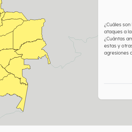
¿Cuáles son 
ataques a la
¿Cuántas am
estas y otr
agresiones a