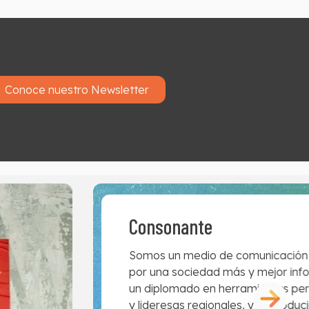
Conoce nuestro Newsletter
Consonante
Somos un medio de comunicación d
por una sociedad más y mejor in
un diplomado en herramientas peri
y lideresas regionales, y coprodu