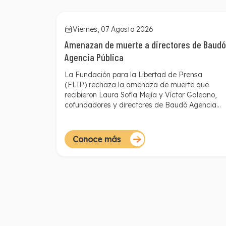
Viernes, 07 Agosto 2026
Amenazan de muerte a directores de Baudó
Agencia Pública
La Fundación para la Libertad de Prensa
(FLIP) rechaza la amenaza de muerte que
recibieron Laura Sofía Mejía y Víctor Galeano,
cofundadores y directores de Baudó Agencia
Pública. El mensaje fue enviado a través del
WhatsApp personal de la periodista e incluía
detalles que sugieren un posible seguimiento de
Conoce más
los lugares que frecuenta, e información
personal y sensible, como datos de sus
familiares. Esto aumenta el riesgo de
materialización de esa amenaza.