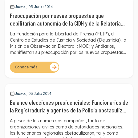
Jueves, 05 Junio 2014
Preocupación por nuevas propuestas que
debilitarían autonomía de la CIDH y de la Relatoría
Especial para la Libertad de Expresión
La Fundación para la Libertad de Prensa (FLIP), el
Centro de Estudios de Justicia y Sociedad (Dejusticia)
, la
Misión de Observación Electoral (MOE)
y
Andiarios
,
manifiestan su preocupación por las nuevas propuestas
de reforma a la Relatoría Especial para la Libertad de
Expresión (RELE) y la Comisión Interamericana de
Conoce más
Derechos Humanos (CIDH). Estas inquietudes fueron
presentadas por medio de una carta enviada hoy, 3 de
junio de 2014, a la Canciller Colombiana, María Ángela
Holguín.
Jueves, 03 Julio 2014
Balance elecciones presidenciales: Funcionarios de
la Registraduría y agentes de la Policía obstaculizan
labor de la prensa
A pesar de las numerosas campañas, tanto de
organizaciones civiles como de autoridades nacionales,
los funcionarios regionales obstaculizaron, tal y como