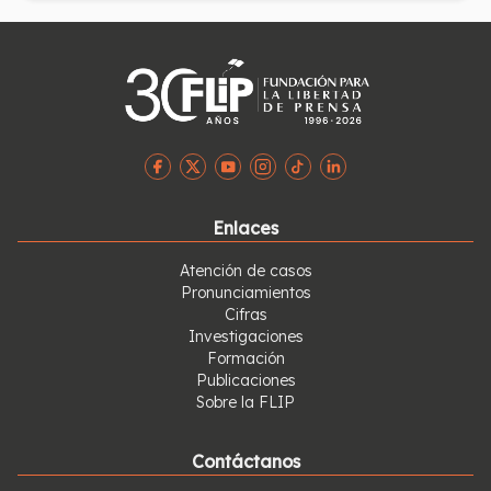
de un artículo del reconocido escritor colombiano
Fernando Vallejo. Varias personas y un movimiento laico
denunciaron penalmente a todos los involucrados por
injuria y calumnia y por “daños o agravios a personas o
cosas destinadas al culto”.
Enlaces
Atención de casos
Pronunciamientos
Cifras
Investigaciones
Formación
Publicaciones
Sobre la FLIP
Contáctanos