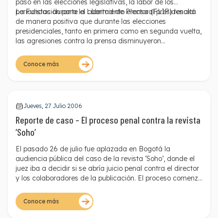
pasó en las elecciones legislativas, la labor de los
periodistas durante el cubrimiento electoral presidencial.
La Fundación para la Libertad de Prensa (FLIP) resalta
de manera positiva que durante las elecciones
presidenciales, tanto en primera como en segunda vuelta,
las agresiones contra la prensa disminuyeron
significativamente, en comparación con la jornada
electoral para elegir Congreso. En las dos fechas se
Conoce más
registraron siete casos y la mayoría de ellos pudieron
resolverse sin afectar seriamente el trabajo periodístico,
frente a los 11 casos registrados el pasado 9 de marzo.
Jueves, 27 Julio 2006
Reporte de caso – El proceso penal contra la revista
‘Soho’
El pasado 26 de julio fue aplazada en Bogotá la
audiencia pública del caso de la revista ‘Soho’, donde el
juez iba a decidir si se abría juicio penal contra el director
y los colaboradores de la publicación. El proceso comenzó
el año pasado, después de que la revista publicó unas
fotos de una modelo con el torso desnudo y de varios
Conoce más
personajes públicos donde se recreaba la última cena y la
crucifixión de Jesucristo. Las fotos venían acompañadas