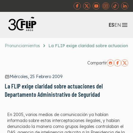
Abr
ES
EN
Pronunciamientos
La FLIP exige claridad sobre actuaciones
Compartir
Miércoles, 25 Febrero 2009
La FLIP exige claridad sobre actuaciones del
Departamento Administrativo de Seguridad
En 2005, varios medios de comunicación ya habían
informado sobre estas interceptaciones ilegales, y habían
denunciado la manera como grupos ilegales controlaban el
DAS, agencia de inteligencia adscrita a la Presidencia de la