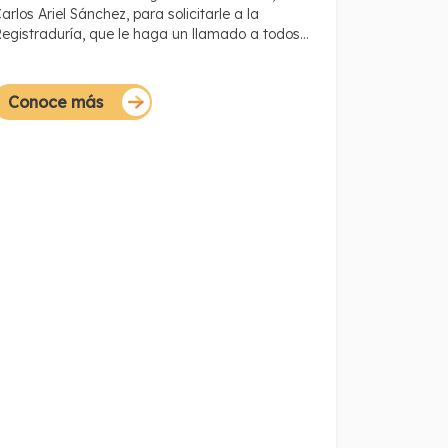
arlos Ariel Sánchez, para solicitarle a la
egistraduría, que le haga un llamado a todos
us funcionarios a garantizar y respetar el oficio
e los reporteros el próximo 30 de mayo, día de
as elecciones presidenciales, tal y como lo exige
Conoce más
a Constitución y la ley.