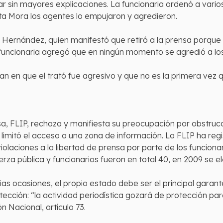
ugar sin mayores explicaciones. La funcionaria ordenó a vario
ta Mora los agentes lo empujaron y agredieron.
 Hernández, quien manifestó que retiró a la prensa porque l
 funcionaria agregó que en ningún momento se agredió a l
an en que el trató fue agresivo y que no es la primera vez 
a, FLIP, rechaza y manifiesta su preocupación por obstrucci
e limitó el acceso a una zona de información. La FLIP ha r
olaciones a la libertad de prensa por parte de los funciona
erza pública y funcionarios fueron en total 40, en 2009 se el
s ocasiones, el propio estado debe ser el principal garante
tección: “la actividad periodística gozará de protección par
n Nacional, artículo 73.