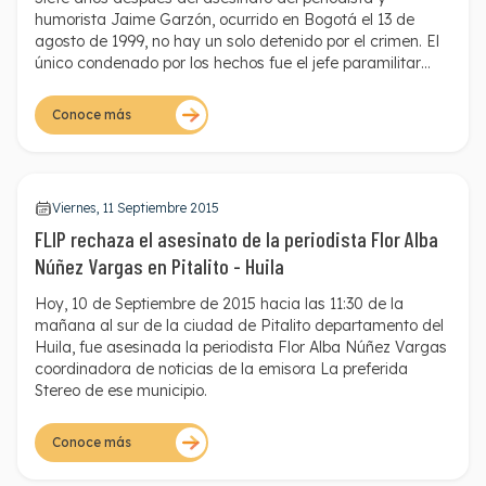
humorista Jaime Garzón, ocurrido en Bogotá el 13 de
agosto de 1999, no hay un solo detenido por el crimen. El
único condenado por los hechos fue el jefe paramilitar
Carlos Castaño, desaparecido desde abril de 2004.
Conoce más
Viernes, 11 Septiembre 2015
FLIP rechaza el asesinato de la periodista Flor Alba
Núñez Vargas en Pitalito - Huila
Hoy, 10 de Septiembre de 2015 hacia las 11:30 de la
mañana al sur de la ciudad de Pitalito departamento del
Huila, fue asesinada la periodista Flor Alba Núñez Vargas
coordinadora de noticias de la emisora La preferida
Stereo de ese municipio.
Flor Alba trabajaba además en los espacios informativos
locales de Canal 6, TV5 y del Canal Nación TV.
Conoce más
Anteriormente había trabajado para la emisora
HJDOBLEK.