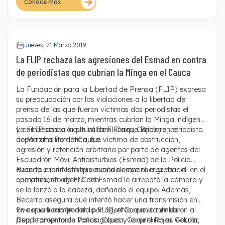
Conoce más
Jueves, 21 Marzo 2019
La FLIP rechaza las agresiones del Esmad en contra
de periodistas que cubrían la Minga en el Cauca
La Fundación para la Libertad de Prensa (FLIP) expresa
su preocupación por las violaciones a la libertad de
prensa de las que fueron víctimas dos periodistas el
pasado 16 de marzo, mientras cubrían la Minga indígena
y campesina a la altura de El Cairo, Cajibío, en el
La FLIP conoció que William Enrique Becerra, periodista
departamento del Cauca.
de Marcha Patriótica, fue víctima de obstrucción,
agresión y retención arbitraria por parte de agentes del
Escuadrón Móvil Antidisturbios (Esmad) de la Policía
cuando cubría la intervención de ese cuerpo policial en el
Becerra manifestó que cuando empezó a grabar el
campamento de El Cairo.
operativo, un agente del Esmad le arrebató la cámara y
se la lanzó a la cabeza, dañando el equipo. Además,
Becerra asegura que intentó hacer una transmisión en
vivo que fue impedida por agentes que lo tumbaron al
En comunicación con la FLIP, el Comandante del
piso, le propinaron varios golpes y le quitaron su celular.
Departamento de Policía Cauca, Coronel Rojas García,