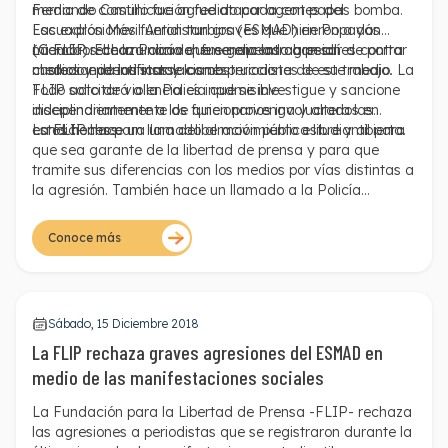
medio de comunicación fue atacada con papas bomba.
Fernando Castillo fue agredido por agentes del
Las explosiones fueron tan graves que hirieron a dos
Escuadrón Móvil Antidisturbios (ESMAD) en Popayán
miembros de la Policía que se encontraban allí
(Cauca). El comunicador fue golpeado a pesar de portar
La FLIP rechaza con vehemencia las agresiones contra
custodiando las instalaciones.
chaleco e identificarse como periodista de este medio. La
medios y periodistas y las obstrucciones de su trabajo.
FLIP solicitará a la Policía que se investigue y sancione
Todo acto de violencia es inadmisible
disciplinariamente a los funcionarios involucrados en
independientemente de quien provenga y altera las
estos hechos.
condiciones para una deliberación pública libre y abierta.
La FLIP hace un llamado al movimiento estudiantil para
que sea garante de la libertad de prensa y para que
tramite sus diferencias con los medios por vías distintas a
la agresión. También hace un llamado a la Policía
Nacional para que investigue a los funcionarios que
agredieron y obstruyeron el trabajo de la prensa y tome
Conoce más
las medidas disciplinarias correspondientes.
Sábado, 15 Diciembre 2018
La FLIP rechaza graves agresiones del ESMAD en
medio de las manifestaciones sociales
La Fundación para la Libertad de Prensa -FLIP- rechaza
las agresiones a periodistas que se registraron durante la