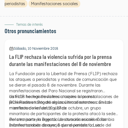
periodistas
Manifestaciones sociales
Temas de interés
Otros pronunciamientos
Sábado, 10 Noviembre 2018
La FLIP rechaza la violencia sufrida por la prensa
durante las manifestaciones del 8 de noviembre
La Fundación para la Libertad de Prensa (FLIP) rechaza
los ataques a periodistas y medios de comunicación que
se dieron el pasado 8 de noviembre. Durante las
manifestaciones del Paro Nacional se registraron
distintos hechos de violencia contra la prensa
La FLIP ha registrado tres ataques a las instalaciones de
provenientes tanto de algunos manifestantes como de
RCN Radio en Bogotá en las últimas semanas. En las
miembros de la fuerza pública.
manifestaciones del 10 y 17 de octubre, un grupo
minoritario de participantes de la protesta
atacó la sede
de la emisora en Bogotá
Por otra parte, la agencia de comunicaciones Colombia
. La situación escaló en las
manifestaciones de ayer, 8 de noviembre. La sede del
Informa también
denunció
que el periodista Luis