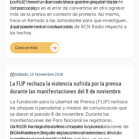
prensa, derecho que constituye piedra angular de la
La FLIP hace un llamado para que ningún participante
democracia.
del paro caiga en el error de convertirse en otro agresor
más de la prensa en contexto de protesta. Así mismo,
hace un llamado a las autoridades para que investiguen
y sancionen a los involucrados.
Aquí puede leer el comunicado de RCN Radio respecto a
los hechos.
Conoce más
Sábado, 10 Noviembre 2018
La FLIP rechaza la violencia sufrida por la prensa
durante las manifestaciones del 8 de noviembre
La Fundación para la Libertad de Prensa (FLIP) rechaza
los ataques a periodistas y medios de comunicación que
se dieron el pasado 8 de noviembre. Durante las
manifestaciones del Paro Nacional se registraron
distintos hechos de violencia contra la prensa
La FLIP ha registrado tres ataques a las instalaciones de
provenientes tanto de algunos manifestantes como de
RCN Radio en Bogotá en las últimas semanas. En las