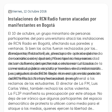
Viernes, 12 Octubre 2018
Instalaciones de RCN Radio fueron atacadas por
manifestantes en Bogotá
El 10 de octubre, un grupo minoritario de personas
participantes del paro universitario
atacó las instalaciones
de RCN Radio
en Bogotá, afectando sus paredes y
ventanas. Si bien los actos fueron rechazados por los
demás manifestantes, es preocupante que el espacio
Al respecto, Yolanda Ruíz, directora de noticias del medio
democrático en el que se presentan los necesarios
de comunicación, declaró: “Creo que no hay necesidad
reclamos frente del sector educativo sean utilizados
de vandalismo para protestar o reclamar. La causa de la
como excusa para vandalizar medios de comunicación.
universidad pública es justa y hemos venido informando
pero algunos decidieron dejar el mensaje en las paredes
Los periodistas de RCN Radio han estado realizando el
de RCN Radio. No hay necesidad de eso”.
cubrimiento a las manifestaciones y en general a los
reclamos de los estudiantes. El director de La FM, Luis
Carlos Vélez
, también rechazó los actos violentos.
La FLIP manifiesta su preocupación por este ataque. No
deja de ser irónico que algunos participantes del espacio
democrático de protesta lo utilicen como medio para el
ataque a los medios, quienes ejercen la libertad de