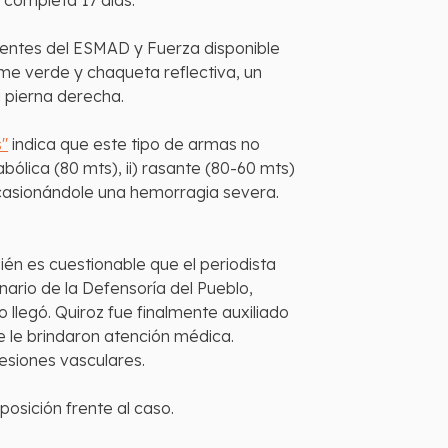
completa 17 días.
agentes del ESMAD y Fuerza disponible
rme verde y chaqueta reflectiva, un
u pierna derecha.
s"
indica que este tipo de armas no
bólica (80 mts), ii) rasante (80-60 mts)
 ocasionándole una hemorragia severa.
bién es cuestionable que el periodista
nario de la Defensoría del Pueblo,
llegó. Quiroz fue finalmente auxiliado
e le brindaron atención médica.
esiones vasculares.
posición frente al caso.