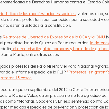
nteramericana de Derechos Humanos contra el Estado Co
riodístico de las manifestaciones sociales
, violentas o no, 
 de quienes protestan sean conocidas por la sociedad y co
o no, estén ajustados a la constitución.
os
Relatores de Libertad de Expresión de la OEA y la ONU
h
el periodista Isnardo Quiroz en Pasto recuerdan:
la detenci
dellín,
el decomiso ilegal de cámaras y borrado de grabac
 Santa Marta, entre otros casos.
gadas protestas del Paro Minero y el Paro Nacional Agrario,
vando el informe especial de la FLIP
“Protestas, sin garantí
istraron 13 casos
.
a recordar que en septiembre del 2012 la Corte Interamer
odista Richard Vélez, quien precisamente fue agredido por
as como “Marchas Cocaleras”. En esa sentencia contra Colom
doptar medidas especiales de prevención y protección de lo