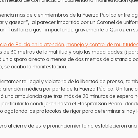
s medios de comunicación cubriendo la manifestación que 
resencia más de cien miembros de la Fuerza Pública entre 
onar y gasear”, al parecer impartida por un Coronel de unifo
ró un ´fusil lanza gas´ impactando gravemente a Quiroz en s
cio de Policía en la atención, manejo y control de multitude
de 30 metros de la multitud y bajo las modalidades: i) para
cibió un disparo directo a menos de dos metros de distancia
, se acabó la manifestación.
biertamente ilegal y violatorio de la libertad de prensa, tam
 o atención médica por parte de la Fuerza Pública. Un funcio
amó una ambulancia que tras más de 20 minutos de espera no 
 particular lo condujeron hasta el Hospital San Pedro, dond
 agotando los protocolos de rigor para determinar si hay l
pero al cierre de este pronunciamiento no establecieron una 