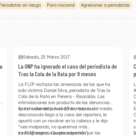
Periodistas en riesgo
Paro nacional
Agresiones a periodistas
Sábado, 25 Marzo 2017
 a
La UNP ha ignorado el caso del periodista de
C
Tras la Cola de la Rata por 9 meses
p
La FLIP rechaza las amenazas de las que ha
L
sido víctima Daniel Silva, periodista de Tras la
A
Cola de la Rata en Pereira - Risaralda. Las
D
intimidaciones son producto de las denuncias
l
que el columnista ha hecho a través del medio.
En la noche del jueves 23 de marzo un
E
desconocido llegó a la casa del reportero, le
C
o
apuntó con un revolver en la cabeza y le dijo:
i
"vea malparido, no queremos más
s
investigaciones. Queda advertido".
La FLIP expresa su preocupación por las
f
L