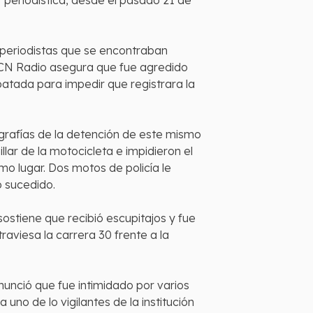
r periodística, desde el pasado 21 de
 periodistas que se encontraban
 RCN Radio asegura que fue agredido
patada para impedir que registrara la
ografías de la detención de este mismo
llar de la motocicleta e impidieron el
mo lugar. Dos motos de policía le
o sucedido.
ostiene que recibió escupitajos y fue
aviesa la carrera 30 frente a la
nunció que fue intimidado por varios
uno de lo vigilantes de la institución