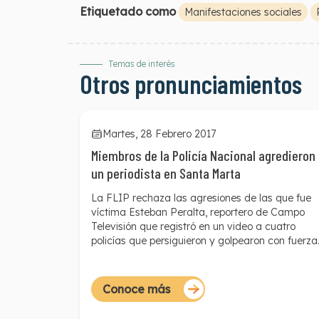
Etiquetado como
Manifestaciones sociales
Temas de interés
Otros pronunciamientos
Martes, 28 Febrero 2017
Miembros de la Policía Nacional agredieron
un periodista en Santa Marta
La FLIP rechaza las agresiones de las que fue
víctima Esteban Peralta, reportero de Campo
Televisión que registró
en un video
a cuatro
policías que persiguieron y golpearon con fuerza
desmedida a unos jóvenes en el barrio Los
Laureles de la capital del Magdalena. Las
autoridades arremetieron contra Peralta cuand
Conoce más
se dieron cuenta que el periodista los estaba
grabando. Los hechos ocurrieron en la mañana