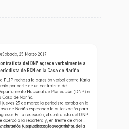
Sábado, 25 Marzo 2017
ontratista del DNP agrede verbalmente a
eriodista de RCN en la Casa de Nariño
a FLIP rechaza la agresión verbal contra Karla
rcila por parte de un contratista del
epartamento Nacional de Planeación (DNP) en
a Casa de Nariño.
l jueves 23 de marzo la periodista estaba en la
asa de Nariño esperando la autorización para
ngresar. En la recepción, el contratista del DNP
e acercó a la reportera y, en frente de otros
uncionarios y periodistas, le preguntó que si
a situación fue puesta en conocimiento de la