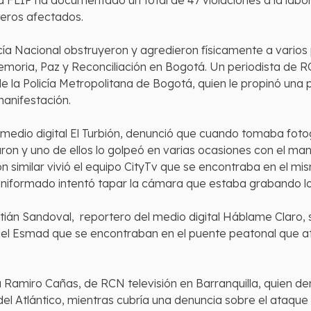
 la FLIP ha documentado un total de 47 violaciones a la labo
teros afectados.
cía Nacional obstruyeron y agredieron físicamente a varios
Memoria, Paz y Reconciliación en Bogotá. Un periodista de
 la Policía Metropolitana de Bogotá, quien le propinó una 
manifestación.
 medio digital El Turbión, denunció que cuando tomaba fot
ron y uno de ellos lo golpeó en varias ocasiones con el mani
n similar vivió el equipo CityTv que se encontraba en el mis
o uniformado intentó tapar la cámara que estaba grabando l
tián Sandoval, reportero del medio digital Háblame Claro, s
el Esmad que se encontraban en el puente peatonal que atr
a Ramiro Cañas, de RCN televisión en Barranquilla, quien de
el Atlántico, mientras cubría una denuncia sobre el ataque a 