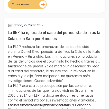
autoridades arremetieron contra Peralta cuando se
Conoce más
dieron cuenta que el periodista los estaba grabando. Los
hechos ocurrieron en la mañana del 10 de febrero.
Sábado, 25 Marzo 2017
La UNP ha ignorado el caso del periodista de Tras la
Cola de la Rata por 9 meses
La FLIP rechaza las amenazas de las que ha sido
víctima Daniel Silva, periodista de Tras la Cola de la Rata
en Pereira - Risaralda. Las intimidaciones son producto
de las denuncias que el columnista ha hecho a través del
medio.
En la noche del jueves 23 de marzo un desconocido llegó
a la casa del reportero, le apuntó con un revolver en la
cabeza y le dijo: "vea malparido, no queremos más
investigaciones. Queda advertido".
La FLIP expresa su preocupación por las constantes
intimidaciones de las que ha sido víctima Silva. Entre
2016 y 2017 la FLIP ha documentado tres amenazas
contra el periodista por sus investigaciones y artículos
sobre hechos de corrupción en Pereira.
En una de ellas, el columnista denunció a Fernando