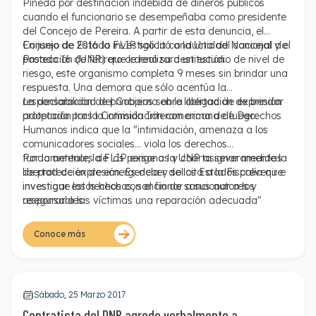
Pineda por destinación indebida de dineros públicos
cuando el funcionario se desempeñaba como presidente
del Concejo de Pereira. A partir de esta denuncia, el
Consejo de Estado investigó la conducta del concejal y el
En junio de 2016 la FLIP solicitó a la Unidad Nacional de
pasado 16 de febrero ordenó su destitución.
Protección (UNP) que le realizara un estudio de nivel de
riesgo, este organismo completa 9 meses sin brindar una
respuesta. Una demora que sólo acentúa la
responsabilidad del Gobierno en la obligación de brindar
La declaración de principios sobre libertad de expresión
protección tras la intimidación con arma de fuego.
adoptada por la Comisión Interamericana de Derechos
Humanos indica que la "intimidación, amenaza a los
comunicadores sociales... viola los derechos
fundamentales de las personas y coarta severamente la
Por lo anterior, la FLIP exige a la UNP asignar medidas
libertad de expresión. Es deber de los Estados prevenir e
de protección de emergencia y solicita a la Fiscalía que
investigar estos hechos, sancionar a sus autores y
investigue los hechos con el fin de sancionar a los
asegurar a las víctimas una reparación adecuada"
responsables.
Conoce más
Sábado, 25 Marzo 2017
Contratista del DNP agrede verbalmente a