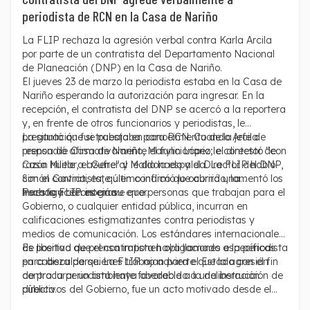
periodista de RCN en la Casa de Nariño
La FLIP rechaza la agresión verbal contra Karla Arcila
por parte de un contratista del Departamento Nacional
de Planeación (DNP) en la Casa de Nariño.
El jueves 23 de marzo la periodista estaba en la Casa de
Nariño esperando la autorización para ingresar. En la
recepción, el contratista del DNP se acercó a la reportera
y, en frente de otros funcionarios y periodistas, le
preguntó que si trabajaba para RCN. Cuando Arcila
La situación fue puesta en conocimiento de la jefe de
respondió afirmativamente el funcionario le contestó "con
prensa de Casa de Nariño, Marylin López; el director de
razón huele a azufre" y le dio la espalda. La FLIP habló
Casa Militar, el General Maldonado y el Director del DNP,
con el contratista, quien confirmó lo ocurrido, lamentó los
Simón Gaviria, este último indicó que abrirá una
hechos y reconoció su error.
investigación interna.
Para la FLIP es grave que personas que trabajan para el
Gobierno, o cualquier entidad pública, incurran en
calificaciones estigmatizantes contra periodistas y
medios de comunicación. Los estándares internacionales
de libertad de prensa imponen obligaciones específicas
Es positivo que el contratista haya llamado a la periodista
en cabeza de quienes trabajan para el Estado con el fin
para disculparse. La FLIP no advierte que la agresión
de procurar un ambiente favorable a la deliberación
contra la periodista haya obedecido a una instrucción de
pública.
directivos del Gobierno, fue un acto motivado desde el
fuero personal. Sin embargo, es importante que sus