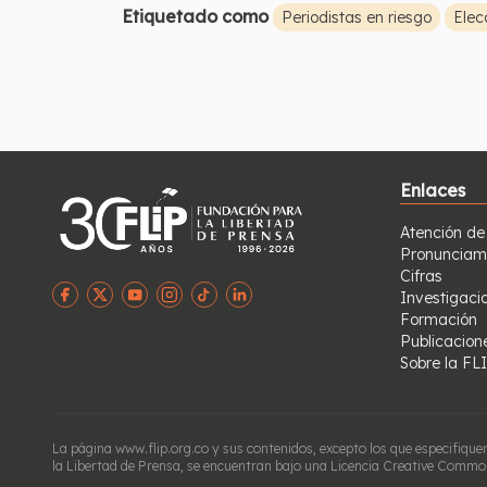
Etiquetado como
Periodistas en riesgo
Elec
Enlaces
Atención de
Pronunciam
Cifras
Investigaci
Formación
Publicacion
Sobre la FL
La página www.flip.org.co y sus contenidos, excepto los que especifique
la Libertad de Prensa, se encuentran bajo una Licencia Creative Common