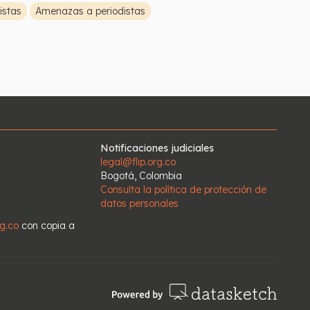
istas
Amenazas a periodistas
Notificaciones judiciales
legal@flip.org.co
Bogotá, Colombia
Consulta la política de protección de
datos personales
rg.co
con copia a