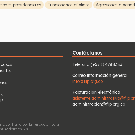
ciones presidenciales
Funcionarios públicos
Agresiones a period
Contáctanos
 casos
Teléfono
(+57 1) 4788383
ientos
Correo información general
info@flip.org.co
ones
Facturación electrónica
es
asistente.administrativo@flip.o
IP
administracion@flip.org.co
n lo contrario por la Fundación para
s Atribución 3.0.