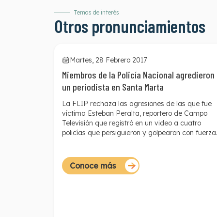
Temas de interés
Otros pronunciamientos
Martes, 28 Febrero 2017
Miembros de la Policía Nacional agredieron
un periodista en Santa Marta
La FLIP rechaza las agresiones de las que fue
víctima Esteban Peralta, reportero de Campo
Televisión que registró
en un video
a cuatro
policías que persiguieron y golpearon con fuerza
desmedida a unos jóvenes en el barrio Los
Laureles de la capital del Magdalena. Las
autoridades arremetieron contra Peralta cuand
Conoce más
se dieron cuenta que el periodista los estaba
grabando. Los hechos ocurrieron en la mañana
del 10 de febrero.