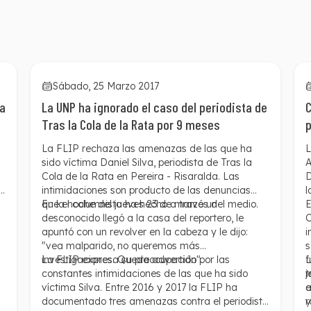
Sábado, 25 Marzo 2017
 a
La UNP ha ignorado el caso del periodista de
C
Tras la Cola de la Rata por 9 meses
p
La FLIP rechaza las amenazas de las que ha
L
sido víctima Daniel Silva, periodista de Tras la
A
Cola de la Rata en Pereira - Risaralda. Las
D
intimidaciones son producto de las denuncias
l
que el columnista ha hecho a través del medio.
En la noche del jueves 23 de marzo un
E
desconocido llegó a la casa del reportero, le
C
o
apuntó con un revolver en la cabeza y le dijo:
i
"vea malparido, no queremos más
s
investigaciones. Queda advertido".
La FLIP expresa su preocupación por las
f
L
constantes intimidaciones de las que ha sido
t
j
víctima Silva. Entre 2016 y 2017 la FLIP ha
a
e
documentado tres amenazas contra el periodista
r
y