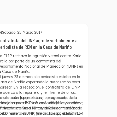
Sábado, 25 Marzo 2017
ontratista del DNP agrede verbalmente a
eriodista de RCN en la Casa de Nariño
a FLIP rechaza la agresión verbal contra Karla
rcila por parte de un contratista del
epartamento Nacional de Planeación (DNP) en
a Casa de Nariño.
l jueves 23 de marzo la periodista estaba en la
asa de Nariño esperando la autorización para
ngresar. En la recepción, el contratista del DNP
e acercó a la reportera y, en frente de otros
uncionarios y periodistas, le preguntó que si
a situación fue puesta en conocimiento de la
rabajaba para RCN. Cuando Arcila respondió
efe de prensa de Casa de Nariño, Marylin López;
firmativamente el funcionario le contestó "con
l director de Casa Militar, el General Maldonado
azón huele a azufre" y le dio la espalda. La FLIP
 el Director del DNP, Simón Gaviria, este último