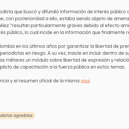
iodista que buscó y difundió información de interés público
e, con posterioridad a ello, estaba siendo objeto de amena
ard Vélez “resultan particularmente graves debido al efecto
rés público, lo cual incide en la información que finalmente
ombia en los últimos años por garantizar la libertad de pre
riodistas en riesgo. A su vez, insiste en incluir dentro de
s militares un módulo sobre libertad de expresión y relación
iloto de capacitación a la fuerza pública en estos temas.
cia y el resumen oficial de la misma
aquí
odistas agredidos