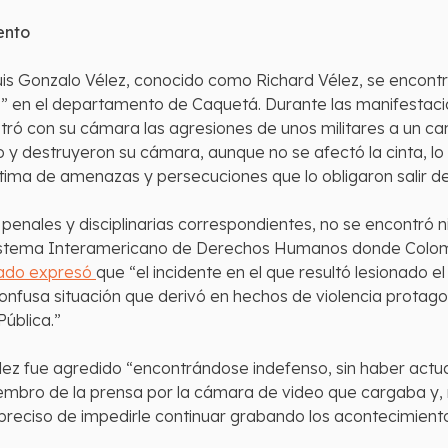
ento
Luis Gonzalo Vélez, conocido como Richard Vélez, se encontr
” en el departamento de Caquetá. Durante las manifestaci
istró con su cámara las agresiones de unos militares a un c
y destruyeron su cámara, aunque no se afectó la cinta, lo 
tima de amenazas y persecuciones que lo obligaron salir del
penales y disciplinarias correspondientes, no se encontró ni
 Sistema Interamericano de Derechos Humanos donde Colom
tado expresó
que “el incidente en el que resultó lesionado e
onfusa situación que derivó en hechos de violencia protag
Pública.”
lez fue agredido “encontrándose indefenso, sin haber actua
embro de la prensa por la cámara de video que cargaba y, m
preciso de impedirle continuar grabando los acontecimientos