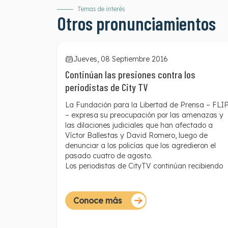
Temas de interés
Otros pronunciamientos
Jueves, 08 Septiembre 2016
Continúan las presiones contra los
periodistas de City TV
La Fundación para la Libertad de Prensa – FLI
– expresa su preocupación por las amenazas y
las dilaciones judiciales que han afectado a
Víctor Ballestas y David Romero, luego de
denunciar a los policías que los agredieron el
pasado cuatro de agosto.
Los periodistas de CityTV continúan recibiendo
amenazas a través de las redes sociales. El 26
de agosto, Ballestas recibió varias intimidacione
provenientes de la cuenta de twitter
Conoce más
@MunozFm6248508, en la que el agresor se
hace llamar "Fercho Picapiedra.": “segui
molestando policías y dormiras en un caño un d