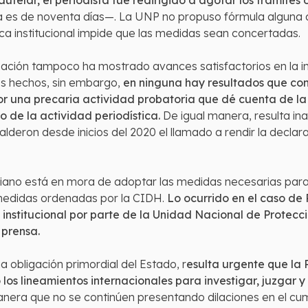
utelar, el periodista fue redirigido a agotar los trámites 
s de noventa días—. La UNP no propuso fórmula alguna de 
ca institucional impide que las medidas sean concertadas.
 Nación tampoco ha mostrado avances satisfactorios en la inv
los hechos, sin embargo,
en ninguna hay resultados que conl
or una precaria actividad probatoria que dé cuenta de la
io de la actividad periodística.
De igual manera, resulta in
deron desde inicios del 2020 el llamado a rendir la declara
iano está en mora de adoptar las medidas necesarias para g
s medidas ordenadas por la CIDH.
Lo ocurrido en el caso de
 institucional por parte de la Unidad Nacional de Protecci
 prensa.
a obligación primordial del Estado, r
esulta urgente que la
los lineamientos internacionales para investigar, juzgar y
manera que no se continúen presentando dilaciones en el cu