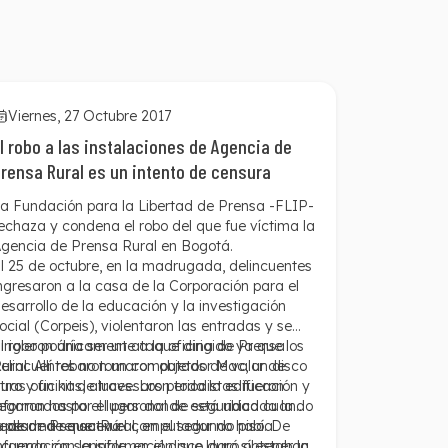
Viernes, 27 Octubre 2017
l robo a las instalaciones de Agencia de
rensa Rural es un intento de censura
a Fundación para la Libertad de Prensa -FLIP-
echaza y condena el robo del que fue víctima la
gencia de Prensa Rural en Bogotá.
l 25 de octubre, en la madrugada, delincuentes
ngresaron a la casa de la Corporación para el
esarrollo de la educación y la investigación
ocial (Corpeis), violentaron las entradas y se
irigieron únicamente a la oficina de Prensa
l robo podría ser un ataque dirigido ya que los
ural. Allí robaron un computador Mac, un disco
elincuentes no tomaron objetos de valor de
uro y un kit de luces. Los periodistas fueron
tras oficinas, atravesaron toda la edificación y
nformados por el personal de seguridad cuando
legaron hasta el lugar donde está ubicada la
a alarma se activó.
ede de Prensa Rural, en el segundo piso. De
 pesar de que en el computador no había
cuerdo con la información que logró obtener la
nformación sensible, en el disco duro sí estaban