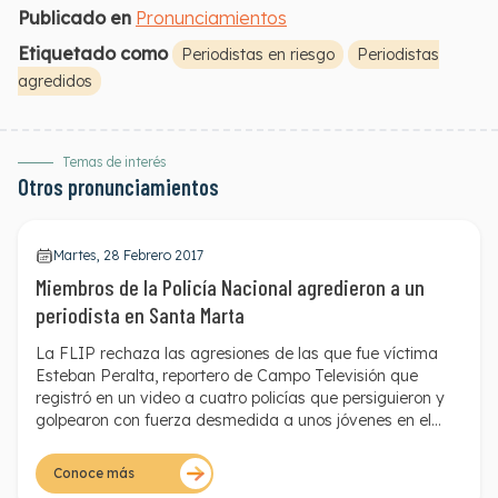
Publicado en
Pronunciamientos
Etiquetado como
Periodistas en riesgo
Periodistas
agredidos
Temas de interés
Otros pronunciamientos
Martes, 28 Febrero 2017
Miembros de la Policía Nacional agredieron a un
periodista en Santa Marta
La FLIP rechaza las agresiones de las que fue víctima
Esteban Peralta, reportero de Campo Televisión que
registró
en un video
a cuatro policías que persiguieron y
golpearon con fuerza desmedida a unos jóvenes en el
barrio Los Laureles de la capital del Magdalena. Las
autoridades arremetieron contra Peralta cuando se
Conoce más
dieron cuenta que el periodista los estaba grabando. Los