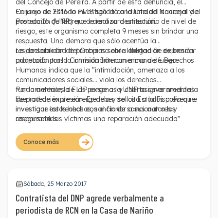
del Concejo de Pereira. A partir de esta denuncia, el
Consejo de Estado investigó la conducta del concejal y el
En junio de 2016 la FLIP solicitó a la Unidad Nacional de
pasado 16 de febrero ordenó su destitución.
Protección (UNP) que le realizara un estudio de nivel de
riesgo, este organismo completa 9 meses sin brindar una
respuesta. Una demora que sólo acentúa la
responsabilidad del Gobierno en la obligación de brindar
La declaración de principios sobre libertad de expresión
protección tras la intimidación con arma de fuego.
adoptada por la Comisión Interamericana de Derechos
Humanos indica que la "intimidación, amenaza a los
comunicadores sociales... viola los derechos
fundamentales de las personas y coarta severamente la
Por lo anterior, la FLIP exige a la UNP asignar medidas
libertad de expresión. Es deber de los Estados prevenir e
de protección de emergencia y solicita a la Fiscalía que
investigar estos hechos, sancionar a sus autores y
investigue los hechos con el fin de sancionar a los
asegurar a las víctimas una reparación adecuada"
responsables.
Conoce más
Sábado, 25 Marzo 2017
Contratista del DNP agrede verbalmente a
periodista de RCN en la Casa de Nariño