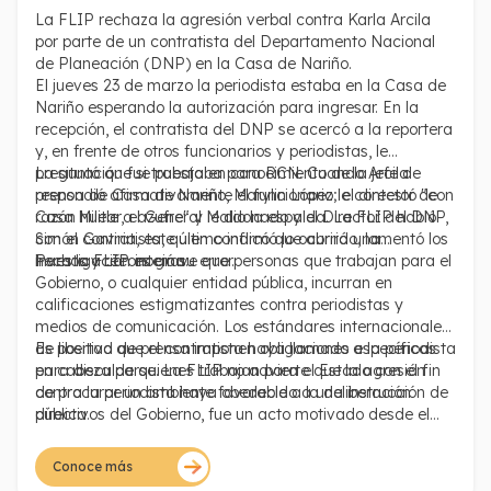
La FLIP rechaza la agresión verbal contra Karla Arcila
por parte de un contratista del Departamento Nacional
de Planeación (DNP) en la Casa de Nariño.
El jueves 23 de marzo la periodista estaba en la Casa de
Nariño esperando la autorización para ingresar. En la
recepción, el contratista del DNP se acercó a la reportera
y, en frente de otros funcionarios y periodistas, le
preguntó que si trabajaba para RCN. Cuando Arcila
La situación fue puesta en conocimiento de la jefe de
respondió afirmativamente el funcionario le contestó "con
prensa de Casa de Nariño, Marylin López; el director de
razón huele a azufre" y le dio la espalda. La FLIP habló
Casa Militar, el General Maldonado y el Director del DNP,
con el contratista, quien confirmó lo ocurrido, lamentó los
Simón Gaviria, este último indicó que abrirá una
hechos y reconoció su error.
investigación interna.
Para la FLIP es grave que personas que trabajan para el
Gobierno, o cualquier entidad pública, incurran en
calificaciones estigmatizantes contra periodistas y
medios de comunicación. Los estándares internacionales
de libertad de prensa imponen obligaciones específicas
Es positivo que el contratista haya llamado a la periodista
en cabeza de quienes trabajan para el Estado con el fin
para disculparse. La FLIP no advierte que la agresión
de procurar un ambiente favorable a la deliberación
contra la periodista haya obedecido a una instrucción de
pública.
directivos del Gobierno, fue un acto motivado desde el
fuero personal. Sin embargo, es importante que sus
superiores tomen correctivos para que este tipo de
Conoce más
episodios no se repitan. Por esto invitamos al Gobierno