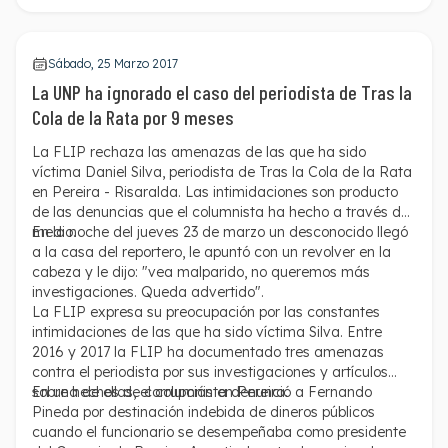
hechos ocurrieron en la mañana del 10 de febrero.
Sábado, 25 Marzo 2017
La UNP ha ignorado el caso del periodista de Tras la
Cola de la Rata por 9 meses
La FLIP rechaza las amenazas de las que ha sido
víctima Daniel Silva, periodista de Tras la Cola de la Rata
en Pereira - Risaralda. Las intimidaciones son producto
de las denuncias que el columnista ha hecho a través del
medio.
En la noche del jueves 23 de marzo un desconocido llegó
a la casa del reportero, le apuntó con un revolver en la
cabeza y le dijo: "vea malparido, no queremos más
investigaciones. Queda advertido".
La FLIP expresa su preocupación por las constantes
intimidaciones de las que ha sido víctima Silva. Entre
2016 y 2017 la FLIP ha documentado tres amenazas
contra el periodista por sus investigaciones y artículos
sobre hechos de corrupción en Pereira.
En una de ellas, el columnista denunció a Fernando
Pineda por destinación indebida de dineros públicos
cuando el funcionario se desempeñaba como presidente