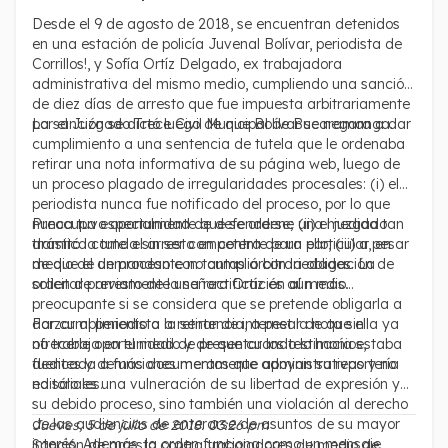
la libertad de prensa y el debido proceso
Desde el 9 de agosto de 2018, se encuentran detenidos
en una estación de policía Juvenal Bolívar, periodista de
Corrillos!
, y Sofía Ortíz Delgado, ex trabajadora
administrativa del mismo medio, cumpliendo una sanción
de diez días de arresto que fue impuesta arbitrariamente
por el Juzgado Trece Civil Municipal de Bucaramanga.
La sanción se dictó luego de que Bolívar se negara a dar
cumplimiento a una sentencia de tutela que le ordenaba
retirar una nota informativa de su página web, luego de
un proceso plagado de irregularidades procesales: (i) el
periodista nunca fue notificado del proceso, por lo que
nunca tuvo oportunidad de defenderse; (ii) el juzgado
Preocupa especialmente que se ordene una medida tan
tramitó la tutela sin ser competente para ello, (iii) a pesar
drástica como el arresto en contra de un particular, en
de que el demandante no cumplió con la obligación de
medio de un proceso con tantas arbitrariedades. La
solicitar previamente una rectificación al medio.
orden de arresto de la señora Ortíz es aún más
preocupante si se considera que se pretende obligarla a
dar cumplimiento a la sentencia, a pesar de que ella ya
Forzar al periodista a retirar de internet la nota sin
no trabaja en el medio y de que cuando lo hacía estaba
ofrecerle oportunidad de presentar los testimonios,
dedicada a funciones meramente administrativas y no
fuentes y demás documentos que apoyan su reportería
editoriales.
no sólo es una vulneración de su libertad de expresión y
su debido proceso, sino también una violación al derecho
de las audiencias de enterarse de asuntos de su mayor
Jueves, 5 de julio de 2018. 03:26 pm
interés. Además, la orden funciona como un mensaje
Sanción de arresto contra trabajadores de medio de