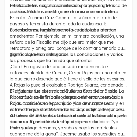
retractado en ninguna conciliación porque tengo las
En otra de las conciliaciones estaba la esposa del alcalde
pruebas. Muchas me las envía la misma ciudadanía.
de Cúcuta del momento, que es una funcionaria de la
Fiscalía: Zuleima Cruz Gaona. La señora me trató de
payaso y terrorista durante toda la audiencia. El
conciliador me regañaba a mí y la felicitaba a ella.
El desbalance también se nota cuando nos intentan
amedrentar.
Por ejemplo, en mi primera conciliación, una
señora de la Fiscalía me dijo que era mejor que me
retractara y arreglara, porque de lo contrario tendría que
gastar plata en un abogado.
Significa que han sido varias las conciliaciones y varios
los procesos que ha tenido que afrontar.
¡Claro! En agosto del año pasado me denunció el
entonces alcalde de Cúcuta, Cesar Rojas por una nota en
la que cierro diciendo que él tiene el sello de los asesinos.
A Rojas lo puso el exalcalde Rodrigo Suarez, condenado a
27 años por ser determinador de un homicidio. Desde La
El siguiente fue el caso con Zuleima Cruz Gaona, alta
Picota Suárez definía elecciones, contratos y demás.
funcionaria de la Fiscalía y esposa del entonces alcalde
Rojas continuó con el poder político de su antecesor y en
Rojas. Nos denunció por injuria y calumnia por una
ese momento, prácticamente había dos alcaldes, uno en
entrevista que di en W Radio en la que dije que ella, por
el Palacio Municipal y el otro en La Picota. No rectifiqué ni
su cercanía con el Alcalde de la ciudad, estaba detrás de
A finales del 2019, publicamos un audio de Leonardo
me retracté, solicité el acompañamiento de la
muchos de mis procesos.
Jacome, el presidente del Concejo, en el que dice: “yo
Procuraduría.
quito y pongo decanos, yo subo y bajo las matrículas
cuando me dé la gana”. Jacome usaba los subsidios que