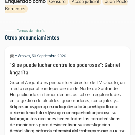
Etiquetado como
Censura
Acoso judicial
Juan Pablo
Barrientos
Temas de interés
Otros pronunciamientos
Miércoles, 30 Septiembre 2020
“Sí se puede luchar contra los poderosos”: Gabriel
Angarita
Gabriel Angarita es periodista y director de TV Cúcuta, un
medio regional e independiente de Norte de Santander.
Ha publicado sin temor denuncias sobre irregularidades
en la gestión de alcaldes, gobernadores, concejales y
empresarios, pero, en menos de un año, ha tenido que
Si bien parecen recursos legales a los que Angarita no
afrontar una tutela y cinco denuncias por injuria y
debería temer si está seguro de que ha hecho bien su
calumnia.
trabajo,
estas acciones tienen todas las características
de maniobras para desincentivar su investigación
periodística, aislar su atención del trabajo, minar su
A este tipo de amedrentamiento se le conoce como acoso