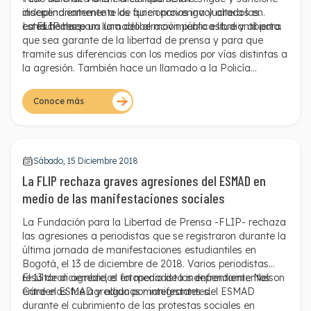
disciplinariamente a los funcionarios involucrados en
independientemente de quien provenga y altera las
estos hechos.
condiciones para una deliberación pública libre y abierta.
La FLIP hace un llamado al movimiento estudiantil para
que sea garante de la libertad de prensa y para que
tramite sus diferencias con los medios por vías distintas a
la agresión. También hace un llamado a la Policía
Nacional para que investigue a los funcionarios que
agredieron y obstruyeron el trabajo de la prensa y tome
Conoce más
las medidas disciplinarias correspondientes.
Sábado, 15 Diciembre 2018
La FLIP rechaza graves agresiones del ESMAD en
medio de las manifestaciones sociales
La Fundación para la Libertad de Prensa -FLIP- rechaza
las agresiones a periodistas que se registraron durante la
última jornada de manifestaciones estudiantiles en
Bogotá, el 13 de diciembre de 2018. Varios periodistas
resultaron agredidos en medio de los enfrentamientos
El 13 de diciembre, el fotoperiodista independiente Nelson
entre el ESMAD y algunos manifestantes.
Cárdenas fue agredido por integrantes del ESMAD
durante el cubrimiento de las protestas sociales en