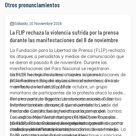
Otros pronunciamientos
Sábado, 10 Noviembre 2018
La FLIP rechaza la violencia sufrida por la prensa
durante las manifestaciones del 8 de noviembre
La Fundación para la Libertad de Prensa (FLIP) rechaza
los ataques a periodistas y medios de comunicación que
se dieron el pasado 8 de noviembre. Durante las
manifestaciones del Paro Nacional se registraron
distintos hechos de violencia contra la prensa
La FLIP ha registrado tres ataques a las instalaciones de
provenientes tanto de algunos manifestantes como de
RCN Radio en Bogotá en las últimas semanas. En las
miembros de la fuerza pública.
manifestaciones del 10 y 17 de octubre, un grupo
minoritario de participantes de la protesta
atacó la sede
de la emisora en Bogotá
Por otra parte, la agencia de comunicaciones Colombia
. La situación escaló en las
manifestaciones de ayer, 8 de noviembre. La sede del
Informa también
denunció
que el periodista Luis
medio de comunicación fue atacada con papas bomba.
Fernando Castillo fue agredido por agentes del
Las explosiones fueron tan graves que hirieron a dos
Escuadrón Móvil Antidisturbios (ESMAD) en Popayán
miembros de la Policía que se encontraban allí
(Cauca). El comunicador fue golpeado a pesar de portar
La FLIP rechaza con vehemencia las agresiones contra
custodiando las instalaciones.
chaleco e identificarse como periodista de este medio. La
medios y periodistas y las obstrucciones de su trabajo.
FLIP solicitará a la Policía que se investigue y sancione
Todo acto de violencia es inadmisible