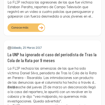
La FLIP rechaza las agresiones de las que fue víctima
Esteban Peralta, reportero de Campo Televisión que
registró
en un video
a cuatro policías que persiguieron y
golpearon con fuerza desmedida a unos jóvenes en el
barrio Los Laureles de la capital del Magdalena. Las
autoridades arremetieron contra Peralta cuando se
Conoce más
dieron cuenta que el periodista los estaba grabando. Los
hechos ocurrieron en la mañana del 10 de febrero.
Sábado, 25 Marzo 2017
La UNP ha ignorado el caso del periodista de Tras la
Cola de la Rata por 9 meses
La FLIP rechaza las amenazas de las que ha sido
víctima Daniel Silva, periodista de Tras la Cola de la Rata
en Pereira - Risaralda. Las intimidaciones son producto
de las denuncias que el columnista ha hecho a través del
medio.
En la noche del jueves 23 de marzo un desconocido llegó
a la casa del reportero, le apuntó con un revolver en la
cabeza y le dijo: "vea malparido, no queremos más
investigaciones. Queda advertido".