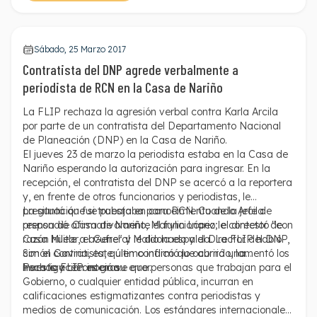
Sábado, 25 Marzo 2017
Contratista del DNP agrede verbalmente a
periodista de RCN en la Casa de Nariño
La FLIP rechaza la agresión verbal contra Karla Arcila
por parte de un contratista del Departamento Nacional
de Planeación (DNP) en la Casa de Nariño.
El jueves 23 de marzo la periodista estaba en la Casa de
Nariño esperando la autorización para ingresar. En la
recepción, el contratista del DNP se acercó a la reportera
y, en frente de otros funcionarios y periodistas, le
preguntó que si trabajaba para RCN. Cuando Arcila
La situación fue puesta en conocimiento de la jefe de
respondió afirmativamente el funcionario le contestó "con
prensa de Casa de Nariño, Marylin López; el director de
razón huele a azufre" y le dio la espalda. La FLIP habló
Casa Militar, el General Maldonado y el Director del DNP,
con el contratista, quien confirmó lo ocurrido, lamentó los
Simón Gaviria, este último indicó que abrirá una
hechos y reconoció su error.
investigación interna.
Para la FLIP es grave que personas que trabajan para el
Gobierno, o cualquier entidad pública, incurran en
calificaciones estigmatizantes contra periodistas y
medios de comunicación. Los estándares internacionales