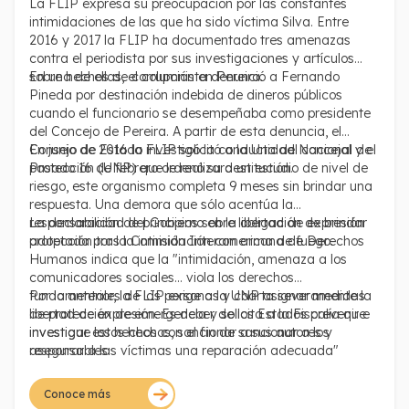
La FLIP expresa su preocupación por las constantes
intimidaciones de las que ha sido víctima Silva. Entre
2016 y 2017 la FLIP ha documentado tres amenazas
contra el periodista por sus investigaciones y artículos
sobre hechos de corrupción en Pereira.
En una de ellas, el columnista denunció a Fernando
Pineda por destinación indebida de dineros públicos
cuando el funcionario se desempeñaba como presidente
del Concejo de Pereira. A partir de esta denuncia, el
Consejo de Estado investigó la conducta del concejal y el
En junio de 2016 la FLIP solicitó a la Unidad Nacional de
pasado 16 de febrero ordenó su destitución.
Protección (UNP) que le realizara un estudio de nivel de
riesgo, este organismo completa 9 meses sin brindar una
respuesta. Una demora que sólo acentúa la
responsabilidad del Gobierno en la obligación de brindar
La declaración de principios sobre libertad de expresión
protección tras la intimidación con arma de fuego.
adoptada por la Comisión Interamericana de Derechos
Humanos indica que la "intimidación, amenaza a los
comunicadores sociales... viola los derechos
fundamentales de las personas y coarta severamente la
Por lo anterior, la FLIP exige a la UNP asignar medidas
libertad de expresión. Es deber de los Estados prevenir e
de protección de emergencia y solicita a la Fiscalía que
investigar estos hechos, sancionar a sus autores y
investigue los hechos con el fin de sancionar a los
asegurar a las víctimas una reparación adecuada"
responsables.
Conoce más