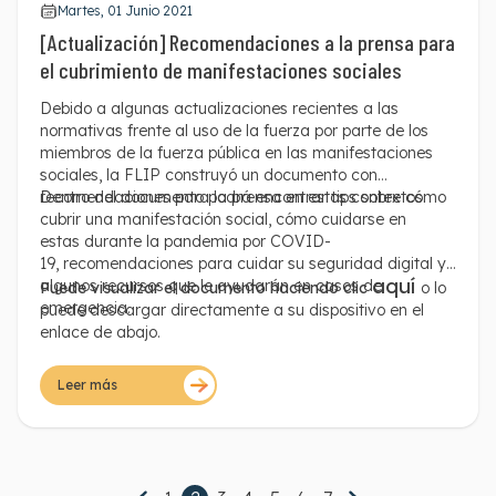
Martes, 01 Junio 2021
[Actualización] Recomendaciones a la prensa para
el cubrimiento de manifestaciones sociales
Debido a algunas actualizaciones recientes a las
normativas frente al uso de la fuerza por parte de los
miembros de la fuerza pública en las manifestaciones
sociales, la FLIP construyó un documento con
recomendaciones para la prensa en estos contextos.
Dentro del documento podrá encontrar tips sobre cómo
cubrir una manifestación social, cómo cuidarse en
estas durante la pandemia por COVID-
19, recomendaciones para cuidar su seguridad digital y
aquí
algunos recursos que le ayudarán en casos de
Puede visualizar el documento haciendo clic
o lo
emergencia.
puede descargar directamente a su dispositivo en el
enlace de abajo.
Leer más