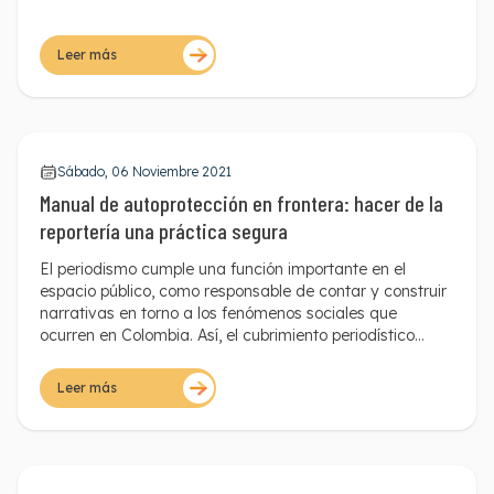
Leer más
Sábado, 06 Noviembre 2021
Manual de autoprotección en frontera: hacer de la
reportería una práctica segura
El periodismo cumple una función importante en el
espacio público, como responsable de contar y construir
narrativas en torno a los fenómenos sociales que
ocurren en Colombia. Así, el cubrimiento periodístico
sobre lo que sucede en poblaciones y pasos fronterizos
tiene un rol principal en la construcción del imaginario
Leer más
social frente a la migración en el país. Especialmente, si
se tiene en cuenta la necesidad de información local
para las miles de personas que transitan y conviven en
estos espacios.