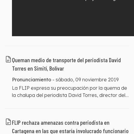
Queman medio de transporte del periodista David
Torres en Simití, Bolívar
Pronunciamiento
-
sábado, 09 noviembre 2019
La FLIP expresa su preocupación por la quema de
la chalupa del periodista David Torres, director del
periódico El Original en el municipio de Simití,
Bolívar, ocurrida en la madrugada del pasado 6 de
noviembre. La Fundación solicita a las autoridades
FLIP rechaza amenazas contra periodista en
que investiguen los hechos y sancionen a los
Cartagena en las que estaría involucrado funcionario
responsables.