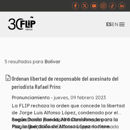
Abr
ES
EN
5
resultados para
Bolívar
Ordenan libertad de responsable del asesinato del
periodista Rafael Prins
Pronunciamiento
-
jueves, 09 febrero 2023
La FLIP rechaza la orden que concede la libertad
de Jorge Luis Alfonso López, condenado por el
asesinato del periodista Rafael Prins, en
Según Danilo Rueda, Alto Comisionado para la
Magangué, Bolívar.
Paz, la liberación de Alfonso López no tiene
Esta orden, que fue tomada