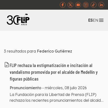
Abr
ES
EN
3
resultados para
Federico Gutiérrez
FLIP rechaza la estigmatización e incitación al
vandalismo promovida por el alcalde de Medellín y
figuras públicas
Pronunciamiento
-
miércoles, 08 julio 2026
La Fundación para la Libertad de Prensa (FLIP)
rechaza los recientes pronunciamientos del alcalde
de Medellín, Federico Gutiérrez, quien a través de