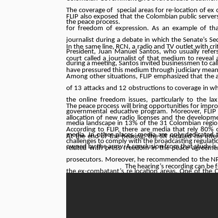
The coverage of special areas for re-location of ex
FLIP also exposed that the Colombian public servers 
the peace process.
for freedom of expression. As an example of that
journalist during a debate in which the Senate’s Se
In the same line, RCN, a radio and TV outlet with cri
President, Juan Manuel Santos, who usually refers t
court called a journalist of that medium to reveal 
during a meeting, Santos invited businessmen to cal
have pressured this medium through judiciary mean
Among other situations, FLIP emphasized that the a
of 13 attacks and 12 obstructions to coverage in whi
the online freedom issues, particularly to the la
The peace process will bring opportunities for i
governmental educative program. Moreover, FLIP r
allocation of new radio licenses and the developme
media landscape in 13% of the 31 Colombian regions
According to FLIP, there are media that rely 80%
media. In other places, media are only dedicated 
At the end of the hearing, the SR recalled his inte
challenges to comply with the broadcasting regulati
owned by the army. A conclusion from that study is t
related with press freedom in the peace agreement
prosecutors. Moreover, he recommended to the NPU o
The hearing’s recording can be
the ex-combatant’s re location areas. One of the 
need to improve the protection of journalists.