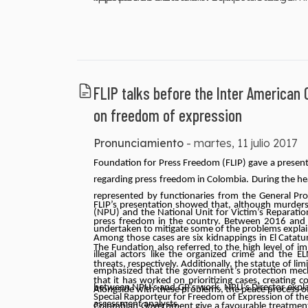
FLIP talks before the Inter America
on freedom of expression
Pronunciamiento
-
martes, 11 julio 2017
Foundation for Press Freedom (FLIP) gave a presen
regarding press freedom in Colombia. During the hear
represented by functionaries from the General Pros
FLIP’s presentation showed that, although murders 
(NPU) and the National Unit for Victim’s Reparatio
press freedom in the country. Between 2016 and t
undertaken to mitigate some of the problems explai
Among those cases are six kidnappings in El Catatu
The Fundation also referred to the high level of 
illegal actors like the organized crime and the E
threats, respectively. Additionally, the statute of 
emphasized that the government’s protection mech
that it has worked on prioritizing cases, creating 
between NPU’s and GP’s work. NPU’s Director explain
Alongside with these problems, the peace process of
Special Rapporteur for Freedom of Expression of th
assessment analysts.
Colombian Government give a favourable treatment 