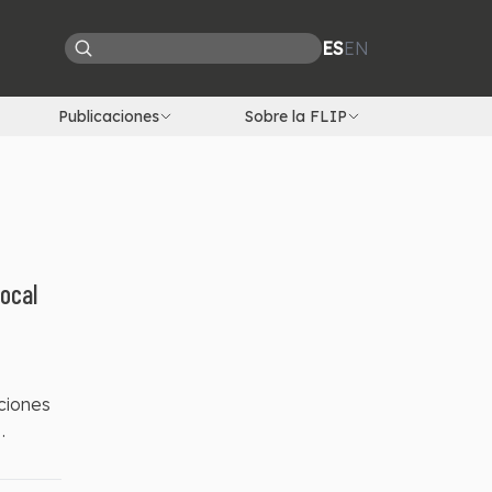
ES
EN
Publicaciones
Sobre la FLIP
local
iciones
o local
a nivel