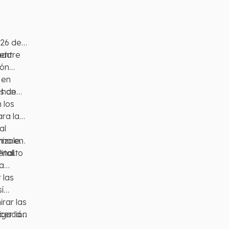
 26 de
 entre
ndo
ión
 en
e han
es de
 los
ara la
al
omo en
nizales
enal.
italito
ía
 las
í
rar las
igación
cer la