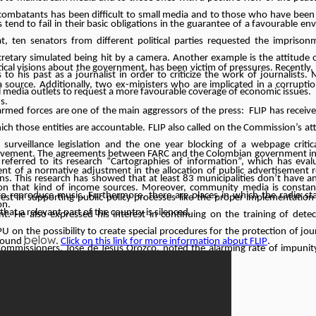
 combatants has been difficult to small media and to those who have been c
tend to fail in their basic obligations in the guarantee of a favourable e
, ten senators from different political parties requested the imprison
cretary simulated being hit by a camera. Another example is the attitude 
tical visions about the government, has been victim of pressures. Recently, 
o his past as a journalist in order to criticize the work of journalists.
a source. Additionally, two ex-ministers who are implicated in a corrupti
l media outlets to request a more favourable coverage of economic issues.
s.
rmed forces are one of the main aggressors of the press: FLIP has receiv
ch those entities are accountable. FLIP also called on the Commission’s at
x surveillance legislation and the one year blocking of a webpage critic
mprovement. The agreements between FARC and the Colombian government in
eferred to its research “Cartographies of information”, which has eval
nt of a normative adjustment in the allocation of public advertisement r
. This research has showed that at least 83 municipalities don’t have an
 on that kind of income sources. Moreover, community media is constant
to reproduce music. Furthermore, there are places in which the radio sta
rest in supporting public policy processes like the proper implementation
on.
hat a relevant part of the country is silenced.
. He also expressed his interest in continuing on the training of detec
n the possibility to create special procedures for the protection of jour
below
 found
.
Click on this link for more information about FLIP
.
Commissioners, Jose de Jesus Orozco, noted the alarming rate of impunit