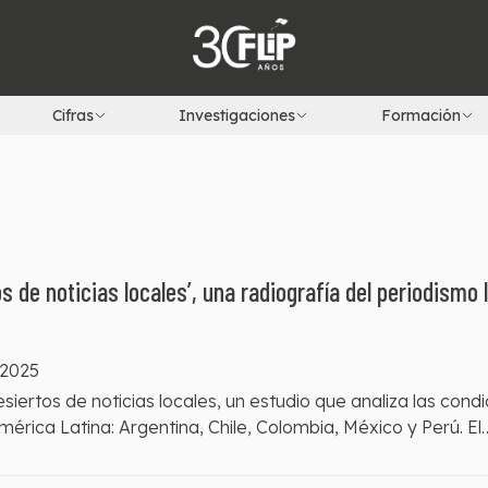
Cifras
Investigaciones
Formación
 de noticias locales’, una radiografía del periodismo 
 2025
ertos de noticias locales, un estudio que analiza las cond
mérica Latina: Argentina, Chile, Colombia, México y Perú. El
isten condiciones apropiadas para el ejercicio del periodism
ategias que fortalezcan el acceso a información de calidad 