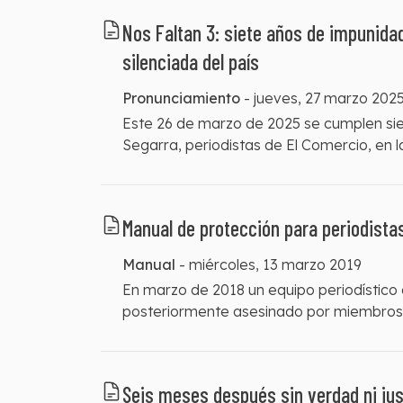
local.
Nos Faltan 3: siete años de impunida
silenciada del país
Pronunciamiento
-
jueves, 27 marzo 202
Este 26 de marzo de 2025 se cumplen siet
Segarra, periodistas de El Comercio, en 
asesinato, que fue confirmado públicamen
2018. Desde entonces, la impunidad ha si
conoce, uno de los peores atentados cont
Manual de protección para periodista
Manual
-
miércoles, 13 marzo 2019
En marzo de 2018 un equipo periodístico 
posteriormente asesinado por miembros de
colombo-ecuatoriana.
Seis meses después sin verdad ni just