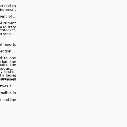
ritical to
nvironment
ment of a
of current
a Military
 Moreover,
on scandal
ed reports
tention to
al to one
clude the
uated the
esources.
y kind of
ly facing
tions are
 of issues
tives and
nalists in
y and the