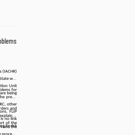
roblems
s (IACHR)
 State was
ction Unit
oblems for
 are being
he press.
RC, other
rders and
ons. FLIP
 explained
s no link
ort of the
g its risk
UN and the
 process.