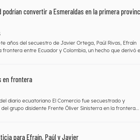
d podrían convertir a Esmeraldas en la primera provinc
5
e años del secuestro de Javier Ortega, Paúl Rivas, Efraín
la frontera entre Ecuador y Colombia, un hecho que derivó 
te por el entonces presidente Lenín Moreno, el 13 de abril
do la única respuesta del Estado al caso Nos Faltan 3, como
ra la prensa ecuatoriana en su historia reciente.
s en frontera
del diario ecuatoriano El Comercio fue secuestrado y
l grupo disidente Frente Óliver Sinisterra en la frontera
icia para Efraín, Paúl y Javier