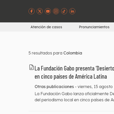
Atención de casos
Pronunciamientos
5
resultados para
Colombia
La Fundación Gabo presenta ‘Desiertos
en cinco países de América Latina
Otras publicaciones
-
viernes, 15 agosto
La Fundación Gabo lanza oficialmente Desi
del periodismo local en cinco países de A
objetivo es identificar áreas donde no ex
y aportar evidencia para desarrollar estr