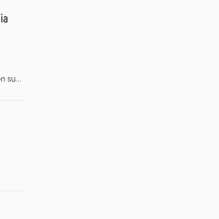
ia
en su
 de
 se lo