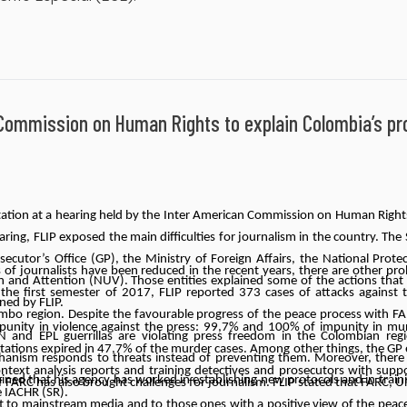
n Commission on Human Rights to explain Colombia’s p
tation at a hearing held by the Inter American Commission on Human Right
ing, FLIP exposed the main difficulties for journalism in the country. The
ecutor’s Office (GP), the Ministry of Foreign Affairs, the National Prote
of journalists have been reduced in the recent years, there are other pr
n and Attention (NUV). Those entities explained some of the actions that
he first semester of 2017, FLIP reported 373 cases of attacks against t
ned by FLIP.
mbo region. Despite the favourable progress of the peace process with FA
impunity in violence against the press: 99,7% and 100% of impunity in mu
LN and EPL guerrillas are violating press freedom in the Colombian regi
limitations expired in 47,7% of the murder cases. Among other things, the GP
anism responds to threats instead of preventing them. Moreover, there i
context analysis reports and training detectives and prosecutors with supp
ed that his agency has worked in establishing new protocols and in trainin
 FARC has also brought challenges for journalism. FLIP stated that FARC, 
e IACHR (SR).
to mainstream media and to those ones with a positive view of the peace