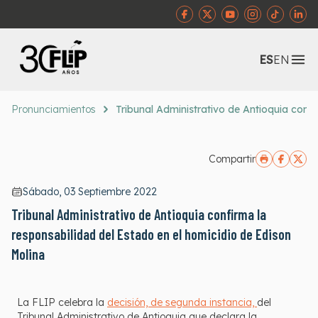
Abr
ES
EN
Pronunciamientos
Tribunal Administrativo de Antioquia conf
Compartir
Sábado, 03 Septiembre 2022
Tribunal Administrativo de Antioquia confirma la
responsabilidad del Estado en el homicidio de Edison
Molina
La FLIP celebra la
decisión, de segunda instancia,
del
Tribunal Administrativo de Antioquia que declara la