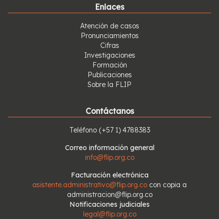
solicitud de establecer un comité técnico jurídico, con el
Enlaces
que se pueda dar esclarecimiento de los hechos.
Atención de casos
Pronunciamientos
Cifras
Investigaciones
Formación
Publicaciones
Sobre la FLIP
Contáctanos
Teléfono
(+57 1) 4788383
Correo información general
info@flip.org.co
Facturación electrónica
asistente.administrativo@flip.org.co
con copia a
administracion@flip.org.co
Notificaciones judiciales
legal@flip.org.co