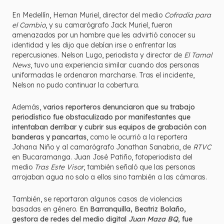
En Medellín, Hernan Muriel, director del medio
Cofradía para
el Cambio
, y su camarógrafo Jack Muriel, fueron
amenazados por un hombre que les advirtió conocer su
identidad y les dijo que debían irse o enfrentar las
repercusiones. Nelson Lugo, periodista y director de
El Tamal
News
, tuvo una experiencia similar cuando dos personas
uniformadas le ordenaron marcharse. Tras el incidente,
Nelson no pudo continuar la cobertura.
Además,
varios reporteros denunciaron que su trabajo
periodístico fue obstaculizado por manifestantes que
intentaban derribar y cubrir sus equipos de grabación con
banderas y pancartas
, como le ocurrió a la reportera
Johana Niño y al camarógrafo Jonathan Sanabria, de
RTVC
en Bucaramanga. Juan José Patiño, fotoperiodista del
medio
Tras Este Visor
, también señaló que las personas
arrojaban agua no solo a ellos sino también a las cámaras.
También, se reportaron algunos casos de violencias
basadas en género.
En Barranquilla, Beatriz Bolaño,
gestora de redes del medio digital
Juan Maza BQ
, fue