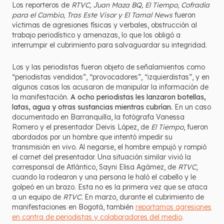
Los reporteros de
RTVC, Juan Maza BQ, El Tiempo, Cofradía
para el Cambio, Tras Este Visor y El Tamal News
fueron
víctimas de agresiones físicas y verbales, obstrucción al
trabajo periodístico y amenazas, lo que los obligó a
interrumpir el cubrimiento para salvaguardar su integridad.
Los y las periodistas fueron objeto de señalamientos como
“periodistas vendidos”, “provocadores”, “izquierdistas”, y en
algunos casos los acusaron de manipular la información de
la manifestación.
A ocho periodistas les lanzaron botellas,
latas, agua y otras sustancias mientras cubrían.
En un caso
documentado en Barranquilla, la fotógrafa Vanessa
Romero y el presentador Deivis López, de
El Tiempo
, fueron
abordados por un hombre que intentó impedir su
transmisión en vivo. Al negarse, el hombre empujó y rompió
el carnet del presentador. Una situación similar vivió la
corresponsal de Atlántico, Sayni Elisa Agámez, de
RTVC
,
cuando la rodearon y una persona le haló el cabello y le
golpeó en un brazo. Esta no es la primera vez que se ataca
a un equipo de
RTVC.
En marzo, durante el cubrimiento de
manifestaciones en Bogotá, también
reportamos agresiones
en contra de periodistas y colaboradores del medio
.