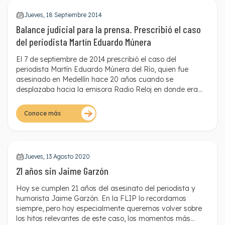
Jueves, 18 Septiembre 2014
Balance judicial para la prensa. Prescribió el caso
del periodista Martín Eduardo Múnera
El 7 de septiembre de 2014 prescribió el caso del
periodista Martín Eduardo Múnera del Río, quien fue
asesinado en Medellín hace 20 años cuando se
desplazaba hacia la emisora Radio Reloj en donde era
locutor. Además, Múnera era vicepresidente nacional del
sindicato de Caracol.
Conoce más
Jueves, 13 Agosto 2020
21 años sin Jaime Garzón
Hoy se cumplen 21 años del asesinato del periodista y
humorista Jaime Garzón. En la FLIP lo recordamos
siempre, pero hoy especialmente queremos volver sobre
los hitos relevantes de este caso, los momentos más