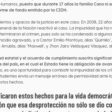
 Humanos,
puesto que durante 17 años la familia Cano ni 
forme de fondo emitido por la CIDH.
 lentos y opacos de la justicia en este caso. En 2008, 22 año
neral de la Nación reactivó el caso. La impunidad que ha 
terminaron el crimen, pues solo se ha condenado a algunos 
cidio agravado, y a Castor Emilio Montoya, alias ‘Quimilio
rrubla, alias ‘Maxwell’, y Jhon Jairo Velásquez Vásquez, al
ad estatal y el acuerdo de cumplimiento suscrito significa
 del país, en el cual el Estado tiene la obligación de avan
, es una oportunidad para combatir la impunidad de los c
udentes envía un mensaje erróneo de permisividad ante la v
stos hechos.
ificaron estos hechos para la vida democr
ón que esa desprotección no sólo se dio co