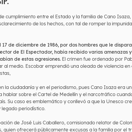
IP.
e cumplimiento entre el Estado y la familia de Cano Isaza,
l esclarecimiento de los hechos, con tal de romper la impun
 17 de diciembre de 1986, por dos hombres que le dispara
director de El Espectador, había recibido varias amenazas 
abían de estas agresiones.
El crimen fue ordenado por Pab
iar al medio. Escobar emprendió una oleada de violencia en
stas,
en la ciudadanía y en el periodismo, pues Cano Isaza era 
 hablar sobre el Cartel de Medellín y el narcotráfico cuando
 país. Su caso es emblemático y conllevó a que la Unesco cr
 legado periodístico.
pación de José Luis Caballero, comisionado relator de Colo
ien ofrecerá públicamente excusas a la familia por el trá