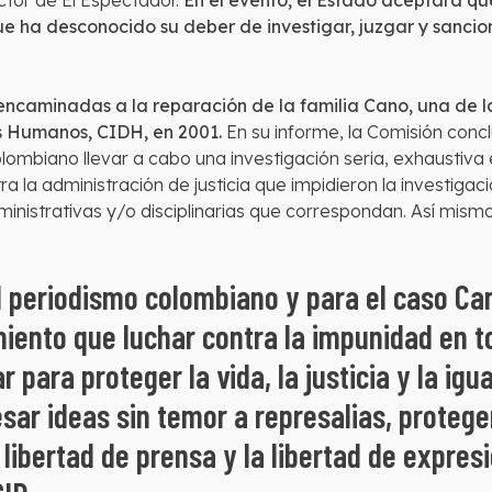
ector de El Espectador.
En el evento, el Estado aceptará qu
ue ha desconocido su deber de investigar, juzgar y sancio
 encaminadas a la reparación de la familia Cano, una de
 Humanos, CIDH, en 2001.
En su informe, la Comisión conc
lombiano llevar a cabo una investigación seria, exhaustiva 
a la administración de justicia que impidieron la investigac
dministrativas y/o disciplinarias que correspondan. Así m
el periodismo colombiano y para el caso C
ento que luchar contra la impunidad en t
r para proteger la vida, la justicia y la ig
ar ideas sin temor a represalias, proteger
libertad de prensa y la libertad de expres