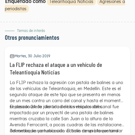
Etiquetado como
Teleantioquia Noticias
Agresiones a
periodistas
Temas de interés
Otros pronunciamientos
Martes, 30 Julio 2019
La FLIP rechaza el ataque a un vehículo de
Teleantioquia Noticias
La FLIP rechaza la agresión con pistola de balines a uno
de los vehículos de Teleantioquia, en Medellín. Este es el
segundo ataque de este tipo que se presenta en menos
de un mes contra un carro del canal y hasta el momento
se desconoce la identidad de los responsables.
El pasado 24 de julio uno de los vehículos del canal fue
impactado por un proyectil de una pistola de balines
mientras cruzaba la calle San Juan a la altura de la
Avenida Ferrocarril, a pocas cuadras de las instalaciones
del medio de comunicación. El balín rompió la ventana
Teleantioquia ya había sido víctima de un ataque similar