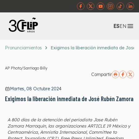
Abr
ES
EN
Pronunciamientos
Exigimos la liberación inmediata de Jos
AP Photo/Santiago Billy
Compartir
Martes, 08 Octubre 2024
Exigimos la liberación inmediata de José Rubén Zamora
A 800 días de la detención del periodista Jose Rubén
Zamora Marroquín, las organizaciones ARTICLE 19 México y
Centroamérica, Amnistía Internacional, Committee to
Protect Journalists (CPJ), Free Press Unlimited, Freedom