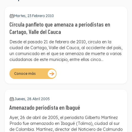
Martes, 23 Febrero 2010
Circula panfleto que amenaza a periodistas en
Cartago, Valle del Cauca
Desde el pasado 21 de febrero de 2010, circula en la
ciudad de Cartago, Valle del Cauca, al occidente del país,
un comunicado en el que se amenaza de muerte a varios
ciudadanos de este municipio, entre ellos cinco
periodistas de la región. Desde marzo de 2009 han
circulado en Cartago cuatro panfletos similares.
Conoce más
Jueves, 28 Abril 2005
Amenazado periodista en Ibagué
Ayer, 26 de abril de 2005, el periodista Gilberto Martínez
Prado fue amenazado en Ibagué (Tolima), ciudad al sur
de Colombia. Martínez, director del Noticiero de Colmundo