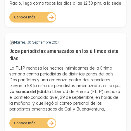
Radio, llegó como todos los días a las 12:30 p.m. a la sede
de la emisora. En su correspondencia encontró un
sufragio que decía: "(…) Siga denunciando que así va
Conoce más
muy bien, gran hijueputa, escúdese en ese micrófono que
le da grandeza pero fresco malparido que en el
cementerio todos terminan".
En las últimas semanasel periodista venía denunciando
Martes, 30 Septiembre 2014
irregularidades en el manejo de los recursos de
Doce periodistas amenazados en los últimos siete
Comfenalco -una caja de compensación familiar- y
cuestionando algunos manejos irregulares de un ex
días
congresista del Tolima.
Las amenazas contra el periodista comenzaron en enero
La FLIP rechaza los hechos intimidantes de la última
de 2003, luego de condenar en su noticiero radial el
semana contra periodistas de distintas zonas del país.
asesinato de Felix Martínez Ramírez, vicepresidente de la
Dos panfletos y una amenaza contra dos reporteros
Red de Veedurías y compañero del periodista. Desde
elevan a 58 la cifra de periodistas amenazados en lo que
entonces, Gilberto Martínez ha sido víctima de llamadas y
va corrido del 2014.
La Fundación para la Libertad de Prensa (FLIP) rechaza
de sufragios en que reiteradamente lo acusan de "sapo
el panfleto conocido ayer, 29 de septiembre, en horas de
(entrometido)" y lo conminan a que deje de hacer
la mañana, y que llegó al correo personal de los
denuncias sobre corrupción.
periodistas amenazados de Cali y Buenaventura,
Debido al reiterado número de amenazas, el caso de
departamento del Valle del Cauca.
Gilberto Martínez fue presentado ante el Programa de
Conoce más
Protección a Periodistas. En marzo de 2003, el estudio de