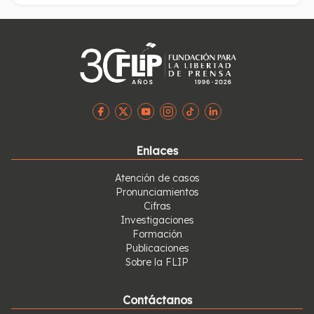
riesgo del DAS -Departamento Administrativo de
Seguridad- arrojó que había una amenaza latente contra
el periodista. Como resultado del mismo, Martínez Prado
en la actualidad cuenta con dos escoltas y un vehículo
blindado. El 2 de septiembre de 2004 se hizo una nueva
evaluación de riesgo y el resultado fue el mismo.
La FLIP rechaza las amenazas de las que viene siendo
víctima el periodista Gilberto Martínez Prado y reitera la
importancia de que todos los reporteros colombianos
puedan desarrollar su labor sin ningún tipo de intimidación
o presión. Así mismo, le solicitará al Estado que Martínez
Enlaces
Prado continúe con su esquema de seguridad para que
pueda seguir realizando sus denuncias periodísticas sin
Atención de casos
ningún temor.
Pronunciamientos
Cifras
Investigaciones
Formación
Publicaciones
Sobre la FLIP
Contáctanos