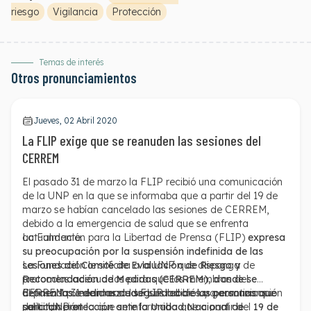
riesgo
Vigilancia
Protección
Temas de interés
Otros pronunciamientos
Jueves, 02 Abril 2020
La FLIP exige que se reanuden las sesiones del
CERREM
El pasado 31 de marzo la FLIP recibió una comunicación
de la UNP en la que se informaba que a partir del 19 de
marzo se habían cancelado las sesiones de CERREM,
debido a la emergencia de salud que se enfrenta
actualmente.
La Fundación para la Libertad de Prensa (FLIP)
expresa
su preocupación por la suspensión indefinida de las
La Fundación le solicita a la UNP que disponga de
sesiones del Comité de Evaluación de Riesgo y
protocolos adecuados para que los miembros del
Recomendación de Medidas (CERREM), donde se
CERREM puedan reanudar sus labores y garantizar su
definen las medidas de seguridad de las personas que
El pasado 31 de marzo la FLIP recibió una comunicación
participación.
solicitan protección ante la Unidad Nacional de
de la UNP en la que se informaba que a partir del
19 de