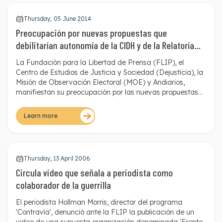
Thursday, 05 June 2014
Preocupación por nuevas propuestas que
debilitarían autonomía de la CIDH y de la Relatoría
Especial para la Libertad de Expresión
La Fundación para la Libertad de Prensa (FLIP), el
Centro de Estudios de Justicia y Sociedad (Dejusticia)
, la
Misión de Observación Electoral (MOE)
y
Andiarios
,
manifiestan su preocupación por las nuevas propuestas
de reforma a la Relatoría Especial para la Libertad de
Expresión (RELE) y la Comisión Interamericana de
Learn more
Derechos Humanos (CIDH). Estas inquietudes fueron
presentadas por medio de una carta enviada hoy, 3 de
junio de 2014, a la Canciller Colombiana, María Ángela
Holguín.
Thursday, 13 April 2006
Circula video que señala a periodista como
colaborador de la guerrilla
El periodista Hollman Morris, director del programa
'Contravía', denunció ante la FLIP la publicación de un