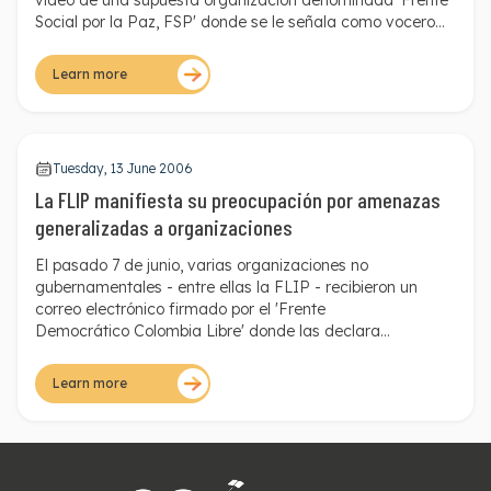
video de una supuesta organización denominada 'Frente
Social por la Paz, FSP' donde se le señala como vocero
internacional de la guerrilla de las FARC.
Learn more
Tuesday, 13 June 2006
La FLIP manifiesta su preocupación por amenazas
generalizadas a organizaciones
El pasado 7 de junio, varias organizaciones no
gubernamentales - entre ellas la FLIP - recibieron un
correo electrónico firmado por el 'Frente
Democrático Colombia Libre' donde las declara
'objetivo militar'. Esta amenaza se suma a las del mismo
tenor enviadas a la Universidad de Antioquia, la
Learn more
Universidad Nacional, el columnista Iván Cepeda y el
Colectivo de Abogados José Alvear Restrepo.