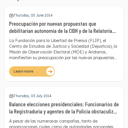
Thursday, 05 June 2014
Preocupación por nuevas propuestas que
debilitarían autonomía de la CIDH y de la Relatoría
Especial para la Libertad de Expresión
La Fundación para la Libertad de Prensa (FLIP), el
Centro de Estudios de Justicia y Sociedad (Dejusticia)
, la
Misión de Observación Electoral (MOE)
y
Andiarios
,
manifiestan su preocupación por las nuevas propuestas
de reforma a la Relatoría Especial para la Libertad de
Expresión (RELE) y la Comisión Interamericana de
Learn more
Derechos Humanos (CIDH). Estas inquietudes fueron
presentadas por medio de una carta enviada hoy, 3 de
junio de 2014, a la Canciller Colombiana, María Ángela
Holguín.
Thursday, 03 July 2014
Balance elecciones presidenciales: Funcionarios de
la Registraduría y agentes de la Policía obstaculizan
labor de la prensa
A pesar de las numerosas campañas, tanto de
organizaciones civiles como de autoridades nacionales,