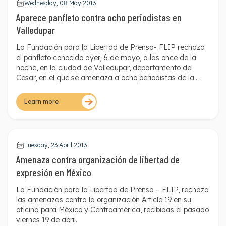
Wednesday, 08 May 2013
Aparece panfleto contra ocho periodistas en
Valledupar
La Fundación para la Libertad de Prensa- FLIP rechaza
el panfleto conocido ayer, 6 de mayo, a las once de la
noche, en la ciudad de Valledupar, departamento del
Cesar, en el que se amenaza a ocho periodistas de la
región: “Se le informa a todos los vallenatos que a partir
de este momento los siguientes periodistas (sapos), son
Learn more
declarados objetivos militar y tienen 24 horas para salir
de la ciudad”. Se lee en la amenaza firmada por Ejército
Anti restitución de tierras, con fecha del 5 de mayo.
Tuesday, 23 April 2013
Amenaza contra organización de libertad de
expresión en México
La Fundación para la Libertad de Prensa – FLIP, rechaza
las amenazas contra la organización Article 19 en su
oficina para México y Centroamérica, recibidas el pasado
viernes 19 de abril.