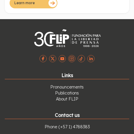
Emisora e hirió a la locutora que salía en ese momento de
Learn more
las instalaciones.
Links
Pronouncements
Publications
About FLIP
Contact us
Phone
(+57 1) 4788383