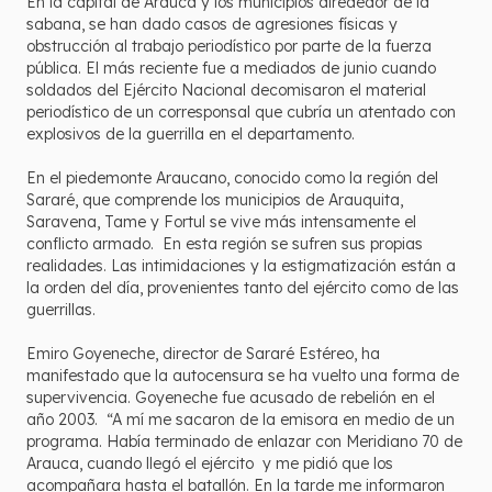
En la capital de Arauca y los municipios alrededor de la
sabana, se han dado casos de agresiones físicas y
obstrucción al trabajo periodístico por parte de la fuerza
pública. El más reciente fue a mediados de junio cuando
soldados del Ejército Nacional decomisaron el material
periodístico de un corresponsal que cubría un atentado con
explosivos de la guerrilla en el departamento.
En el piedemonte Araucano, conocido como la región del
Sararé, que comprende los municipios de Arauquita,
Saravena, Tame y Fortul se vive más intensamente el
conflicto armado. En esta región se sufren sus propias
realidades. Las intimidaciones y la estigmatización están a
la orden del día, provenientes tanto del ejército como de las
guerrillas.
Emiro Goyeneche, director de Sararé Estéreo, ha
manifestado que la autocensura se ha vuelto una forma de
supervivencia. Goyeneche fue acusado de rebelión en el
año 2003. “A mí me sacaron de la emisora en medio de un
programa. Había terminado de enlazar con Meridiano 70 de
Arauca, cuando llegó el ejército y me pidió que los
acompañara hasta el batallón. En la tarde me informaron