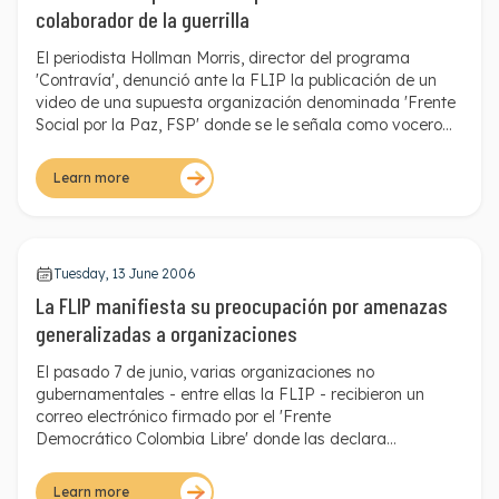
colaborador de la guerrilla
El periodista Hollman Morris, director del programa
'Contravía', denunció ante la FLIP la publicación de un
video de una supuesta organización denominada 'Frente
Social por la Paz, FSP' donde se le señala como vocero
internacional de la guerrilla de las FARC.
Learn more
Tuesday, 13 June 2006
La FLIP manifiesta su preocupación por amenazas
generalizadas a organizaciones
El pasado 7 de junio, varias organizaciones no
gubernamentales - entre ellas la FLIP - recibieron un
correo electrónico firmado por el 'Frente
Democrático Colombia Libre' donde las declara
'objetivo militar'. Esta amenaza se suma a las del mismo
tenor enviadas a la Universidad de Antioquia, la
Learn more