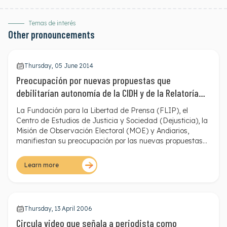
Temas de interés
Other pronouncements
Thursday, 05 June 2014
Preocupación por nuevas propuestas que
debilitarían autonomía de la CIDH y de la Relatoría
Especial para la Libertad de Expresión
La Fundación para la Libertad de Prensa (FLIP), el
Centro de Estudios de Justicia y Sociedad (Dejusticia)
, la
Misión de Observación Electoral (MOE)
y
Andiarios
,
manifiestan su preocupación por las nuevas propuestas
de reforma a la Relatoría Especial para la Libertad de
Expresión (RELE) y la Comisión Interamericana de
Learn more
Derechos Humanos (CIDH). Estas inquietudes fueron
presentadas por medio de una carta enviada hoy, 3 de
junio de 2014, a la Canciller Colombiana, María Ángela
Holguín.
Thursday, 13 April 2006
Circula video que señala a periodista como