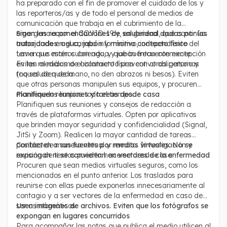
ha preparado con el fin de promover el cuidado de los y
las reporteros/as y de todo el personal de medios de
comunicación que trabaja en el cubrimiento de la
emergencia por el COVID-19 y, en general, que continúa
Sigan las recomendaciones de salubridad dadas por las
trabajando en el campo informativo, independiente del
autoridades: agua, jabón y mínimo contacto físico
tema que estén cubriendo, y que cuentan con excepción
Laven sus manos con agua y jabón frecuentemente.
en las medidas de aislamiento preventivo obligatorio y
Eviten al máximo el contacto físico con otras personas
toques de queda.
(no saluden de mano, no den abrazos ni besos). Eviten
que otras personas manipulen sus equipos, y procuren
mantenerlos limpios todo el tiempo.
Planifiquen reuniones y tareas desde casa
Planifiquen sus reuniones y consejos de redacción a
través de plataformas virtuales. Opten por aplicativos
que brinden mayor seguridad y confidencialidad (Signal,
JitSi y Zoom). Realicen la mayor cantidad de tareas
posibles de manera virtual y remota. Investigación y
Contacten a sus fuentes por medios virtuales. No se
revisión de textos pueden hacerse desde casa.
expongan ni se conviertan en vectores de la enfermedad
Procuren que sean medios virtuales seguros, como los
mencionados en el punto anterior. Los traslados para
reunirse con ellas puede exponerlos innecesariamente al
contagio y a ser vectores de la enfermedad en caso de
ser asintomáticos.
Usen imágenes de archivos. Eviten que los fotógrafos se
expongan en lugares concurridos
Para acompañar las notas que publica el medio utilicen al