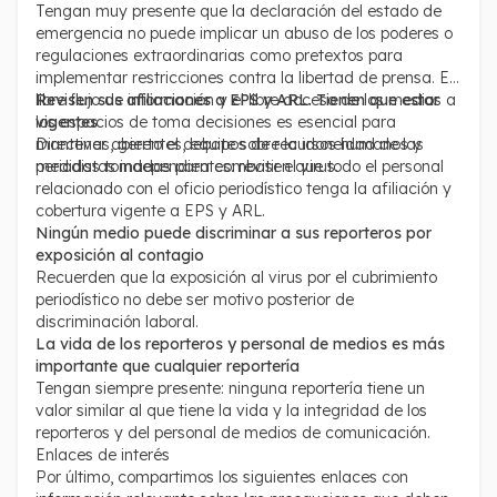
Tengan muy presente que la declaración del estado de
emergencia no puede implicar un abuso de los poderes o
regulaciones extraordinarias como pretextos para
implementar restricciones contra la libertad de prensa. El
libre flujo de información y el libre acceso de los medios a
Revisen sus afiliaciones a EPS y ARL. Tienen que estar
los espacios de toma decisiones es esencial para
vigentes
mantener abierto el debate sobre la idoneidad de las
Directivas, gerentes, equipos de recursos humanos y
medidas tomadas para combatir el virus.
periodistas independientes: revisen que todo el personal
relacionado con el oficio periodístico tenga la afiliación y
cobertura vigente a EPS y ARL.
Ningún medio puede discriminar a sus reporteros por
exposición al contagio
Recuerden que la exposición al virus por el cubrimiento
periodístico no debe ser motivo posterior de
discriminación laboral.
La vida de los reporteros y personal de medios es más
importante que cualquier reportería
Tengan siempre presente: ninguna reportería tiene un
valor similar al que tiene la vida y la integridad de los
reporteros y del personal de medios de comunicación.
Enlaces de interés
Por último, compartimos los siguientes enlaces con