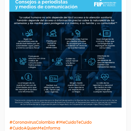
#CoronavirusColombia #MeCuidoTeCuido
#CuidoAQuienMeInforma