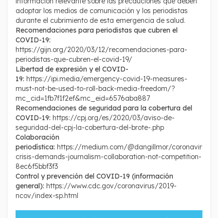
información relevante sobre las precauciones que deben
adoptar los medios de comunicación y los periodistas
durante el cubrimiento de esta emergencia de salud.
Recomendaciones para periodistas que cubren el
COVID-19:
https://gijn.org/2020/03/12/recomendaciones-para-
periodistas-que-cubren-el-covid-19/
Libertad de expresión y el COVID-
19:
https://ipi.media/emergency-covid-19-measures-
must-not-be-used-to-roll-back-media-freedom/?
mc_cid=1fb7f1f2ef&mc_eid=6576aba887
Recomendaciones de seguridad para la cobertura del
COVID-19:
https://cpj.org/es/2020/03/aviso-de-
seguridad-del-cpj-la-cobertura-del-brote-.php
Colaboración
periodística:
https://medium.com/@dangillmor/coronavirus-
crisis-demands-journalism-collaboration-not-competition-
8ec6f5bbf3f3
Control y prevención del COVID-19 (información
general):
https://www.cdc.gov/coronavirus/2019-
ncov/index-sp.html