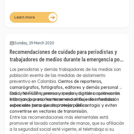
Learn more
Sunday, 29 March 2020
Recomendaciones de cuidado para periodistas y
trabajadores de medios durante la emergencia por
COVID-19 - segunda entrega
Los periodistas y demás trabajadores de los medios son
población exenta de las medidas de aislamiento
preventivo en Colombia.
Cientos de reporteros,
camarógrafos, fotógrafos, editores y demás personal de
radio, televisión, prensa y medios digitales continuarán
Desde la FLIP queremos apoyar y cuidar a quienes nos
trabajando para mantener vivo el flujo de información
informan,
por eso les recomendamos estas medidas
sobre este tema de alto interés público.
especiales para que se protejan del contagio y eviten
convertirse en vectores de transmisión.
Entre las recomendaciones más elementales está
promover el lavado constante de manos, que su afiliación
a la seguridad social esté vigente, el teletrabajo si su