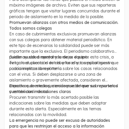
máximo imágenes de archivo. Eviten que sus reporteros
gráficos tengan que visitar lugares concurridos durante el
periodo de aislamiento en la medida de lo posible.
Promuevan alianzas con otros medios de comunicación.
Todos somos colegas
En caso de cubrimientos exclusivos promuevan alianzas
con sus colegas para obtener material periodístico. En
este tipo de escenarios la solidaridad puede ser más
importante que la exclusiva. El periodismo colaborativo
puede ayudar a apoyarnos mejor durante esta crisis, a
Cuiden su salud mental y la de su equipo
evitar la duplicación de coberturas y a ampliar nuestro
Tengan en cuenta el estrés y los efectos psicológicos que
conocimiento sobre el tema.
podría implicar la reportería sobre los casos relacionados
con el virus. Si deben desplazarse a una zona de
aislamiento o gravemente afectada, consideren el
impacto que esta experiencia puede tener sobre su salud
Directivos de medios, cerciórense de que sus reporteros
y estabilidad mental.
cuenten con indicaciones claras
Procuren transmitir lo más acertado posible las
indicaciones sobre las medidas que deben adoptar
durante esta alerta. Especialmente en los temas
relacionados con la movilidad.
La emergencia no puede ser excusa de autoridades
para que les restrinjan el acceso a la información