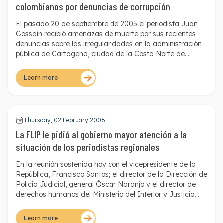
colombianos por denuncias de corrupción
El pasado 20 de septiembre de 2005 el periodista Juan
Gossaín recibió amenazas de muerte por sus recientes
denuncias sobre las irregularidades en la administración
pública de Cartagena, ciudad de la Costa Norte de
Colombia. Gossaín, director de Noticias de RCN Radio,
recibió la amenaza de manera telefónica en los siguientes
Learn more
términos: "Si usted y los demás periodistas siguen
hablando de lo que pasa en Cartagena, aténganse a las
consecuencias".
Thursday, 02 February 2006
La FLIP le pidió al gobierno mayor atención a la
situación de los periodistas regionales
En la reunión sostenida hoy con el vicepresidente de la
República, Francisco Santos; el director de la Dirección de
Policía Judicial, general Óscar Naranjo y el director de
derechos humanos del Ministerio del Interior y Justicia,
Rafael Bustamante, entre otros, la Fundación para la
Libertad de Prensa (FLIP) le expuso al gobierno el
Learn more