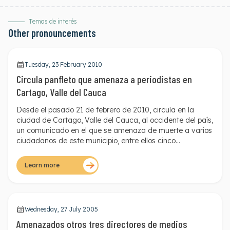
Temas de interés
Other pronouncements
Tuesday, 23 February 2010
Circula panfleto que amenaza a periodistas en
Cartago, Valle del Cauca
Desde el pasado 21 de febrero de 2010, circula en la
ciudad de Cartago, Valle del Cauca, al occidente del país,
un comunicado en el que se amenaza de muerte a varios
ciudadanos de este municipio, entre ellos cinco
periodistas de la región. Desde marzo de 2009 han
circulado en Cartago cuatro panfletos similares.
Learn more
Wednesday, 27 July 2005
Amenazados otros tres directores de medios