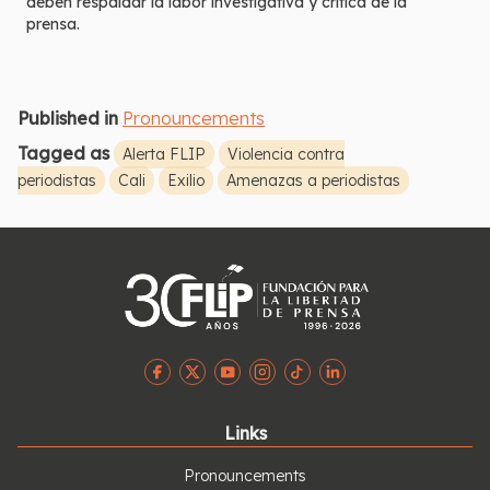
deben respaldar la labor investigativa y crítica de la
prensa.
Published in
Pronouncements
Tagged as
Alerta FLIP
Violencia contra
periodistas
Cali
Exilio
Amenazas a periodistas
Links
Pronouncements