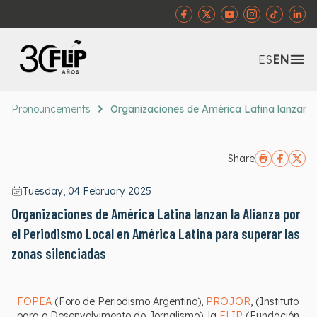
Abr
ES
EN
Pronouncements
Organizaciones de América Latina lanzan la
Share
Tuesday, 04 February 2025
Organizaciones de América Latina lanzan la Alianza por
el Periodismo Local en América Latina para superar las
zonas silenciadas
FOPEA
(Foro de Periodismo Argentino),
PROJOR
, (Instituto
para o Desenvolvimento do Jornalismo), la
FLIP
(Fundación