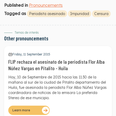
Published in
Pronouncements
Tagged as
Periodista asesinado
Impunidad
Censura
Temas de interés
Other pronouncements
Friday, 11 September 2015
FLIP rechaza el asesinato de la periodista Flor Alba
Núñez Vargas en Pitalito - Huila
Hoy, 10 de Septiembre de 2015 hacia las 11:30 de la
mañana al sur de la ciudad de Pitalito departamento del
Huila, fue asesinada la periodista Flor Alba Núñez Vargas
coordinadora de noticias de la emisora La preferida
Stereo de ese municipio.
Flor Alba trabajaba además en los espacios informativos
locales de Canal 6, TV5 y del Canal Nación TV.
Learn more
Anteriormente había trabajado para la emisora