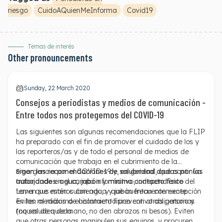
riesgo
CuidoAQuienMeInforma
Covid19
Temas de interés
Other pronouncements
Sunday, 22 March 2020
Consejos a periodistas y medios de comunicación -
Entre todos nos protegemos del COVID-19
Las siguientes son algunas recomendaciones que la FLIP
ha preparado con el fin de promover el cuidado de los y
las reporteros/as y de todo el personal de medios de
comunicación que trabaja en el cubrimiento de la
emergencia por el COVID-19 y, en general, que continúa
Sigan las recomendaciones de salubridad dadas por las
trabajando en el campo informativo, independiente del
autoridades: agua, jabón y mínimo contacto físico
tema que estén cubriendo, y que cuentan con excepción
Laven sus manos con agua y jabón frecuentemente.
en las medidas de aislamiento preventivo obligatorio y
Eviten al máximo el contacto físico con otras personas
toques de queda.
(no saluden de mano, no den abrazos ni besos). Eviten
que otras personas manipulen sus equipos, y procuren