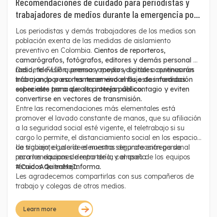
Recomendaciones de cuidado para periodistas y
trabajadores de medios durante la emergencia por
COVID-19 - segunda entrega
Los periodistas y demás trabajadores de los medios son
población exenta de las medidas de aislamiento
preventivo en Colombia.
Cientos de reporteros,
camarógrafos, fotógrafos, editores y demás personal de
radio, televisión, prensa y medios digitales continuarán
Desde la FLIP queremos apoyar y cuidar a quienes nos
trabajando para mantener vivo el flujo de información
informan,
por eso les recomendamos estas medidas
sobre este tema de alto interés público.
especiales para que se protejan del contagio y eviten
convertirse en vectores de transmisión.
Entre las recomendaciones más elementales está
promover el lavado constante de manos, que su afiliación
a la seguridad social esté vigente, el teletrabajo si su
cargo lo permite, el distanciamiento social en los espacios
de trabajo, el uso de elementos de protección personal
La siguiente galería es nuestra segunda entrega de
para los equipos de reportería, y el aseo de los equipos
recomendaciones dentro de la campaña
técnicos de trabajo.
#CuidoAQuienMeInforma.
Les agradecemos compartirlas con sus compañeros de
trabajo y colegas de otros medios.
Learn more