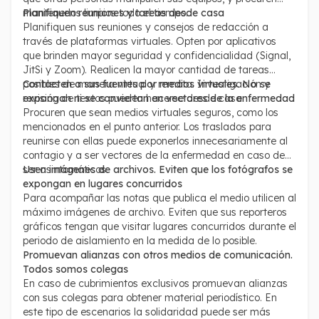
mantenerlos limpios todo el tiempo.
Planifiquen reuniones y tareas desde casa
Planifiquen sus reuniones y consejos de redacción a
través de plataformas virtuales. Opten por aplicativos
que brinden mayor seguridad y confidencialidad (Signal,
JitSi y Zoom). Realicen la mayor cantidad de tareas
posibles de manera virtual y remota. Investigación y
Contacten a sus fuentes por medios virtuales. No se
revisión de textos pueden hacerse desde casa.
expongan ni se conviertan en vectores de la enfermedad
Procuren que sean medios virtuales seguros, como los
mencionados en el punto anterior. Los traslados para
reunirse con ellas puede exponerlos innecesariamente al
contagio y a ser vectores de la enfermedad en caso de
ser asintomáticos.
Usen imágenes de archivos. Eviten que los fotógrafos se
expongan en lugares concurridos
Para acompañar las notas que publica el medio utilicen al
máximo imágenes de archivo. Eviten que sus reporteros
gráficos tengan que visitar lugares concurridos durante el
periodo de aislamiento en la medida de lo posible.
Promuevan alianzas con otros medios de comunicación.
Todos somos colegas
En caso de cubrimientos exclusivos promuevan alianzas
con sus colegas para obtener material periodístico. En
este tipo de escenarios la solidaridad puede ser más