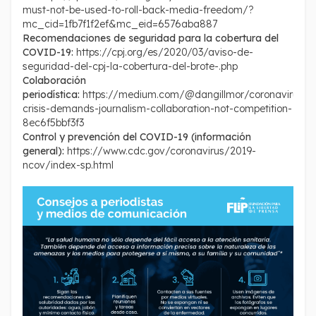
must-not-be-used-to-roll-back-media-freedom/?
mc_cid=1fb7f1f2ef&mc_eid=6576aba887
Recomendaciones de seguridad para la cobertura del
COVID-19:
https://cpj.org/es/2020/03/aviso-de-
seguridad-del-cpj-la-cobertura-del-brote-.php
Colaboración
periodística:
https://medium.com/@dangillmor/coronavirus-
crisis-demands-journalism-collaboration-not-competition-
8ec6f5bbf3f3
Control y prevención del COVID-19 (información
general):
https://www.cdc.gov/coronavirus/2019-
ncov/index-sp.html