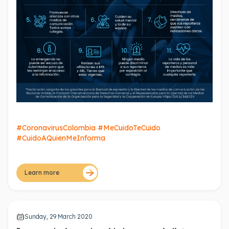
#CoronavirusColombia #MeCuidoTeCuido
#CuidoAQuienMeInforma
Learn more
Sunday, 29 March 2020