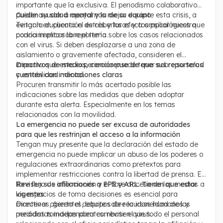
importante que la exclusiva. El periodismo colaborativo
puede ayudar a apoyarnos mejor durante esta crisis, a
Cuiden su salud mental y la de su equipo
evitar la duplicación de coberturas y a ampliar nuestro
Tengan en cuenta el estrés y los efectos psicológicos que
conocimiento sobre el tema.
podría implicar la reportería sobre los casos relacionados
con el virus. Si deben desplazarse a una zona de
aislamiento o gravemente afectada, consideren el
impacto que esta experiencia puede tener sobre su salud
Directivos de medios, cerciórense de que sus reporteros
y estabilidad mental.
cuenten con indicaciones claras
Procuren transmitir lo más acertado posible las
indicaciones sobre las medidas que deben adoptar
durante esta alerta. Especialmente en los temas
relacionados con la movilidad.
La emergencia no puede ser excusa de autoridades
para que les restrinjan el acceso a la información
Tengan muy presente que la declaración del estado de
emergencia no puede implicar un abuso de los poderes o
regulaciones extraordinarias como pretextos para
implementar restricciones contra la libertad de prensa. El
libre flujo de información y el libre acceso de los medios a
Revisen sus afiliaciones a EPS y ARL. Tienen que estar
los espacios de toma decisiones es esencial para
vigentes
mantener abierto el debate sobre la idoneidad de las
Directivas, gerentes, equipos de recursos humanos y
medidas tomadas para combatir el virus.
periodistas independientes: revisen que todo el personal