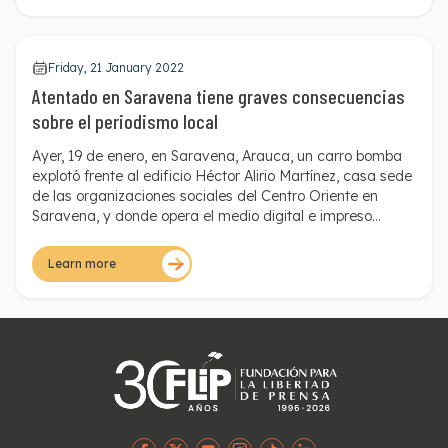
Friday, 21 January 2022
Atentado en Saravena tiene graves consecuencias
sobre el periodismo local
Ayer, 19 de enero, en Saravena, Arauca, un carro bomba
explotó frente al edificio Héctor Alirio Martínez, casa sede
de las organizaciones sociales del Centro Oriente en
Saravena, y donde opera el medio digital e impreso
Trochando Sin Fronteras. Con esta explosión también se
afectaron las instalaciones de Sarare Stereo, una emisora
Learn more
comunitaria con alta difusión en el municipio, que está
ubicada a una calle del lugar de la explosión. Este
atentado afecta el funcionamiento de estos dos medios.
Es urgente que las autoridades locales y nacionales
actúen conjuntamente con el fin de proteger el trabajo de
las y los periodistas del departamento.