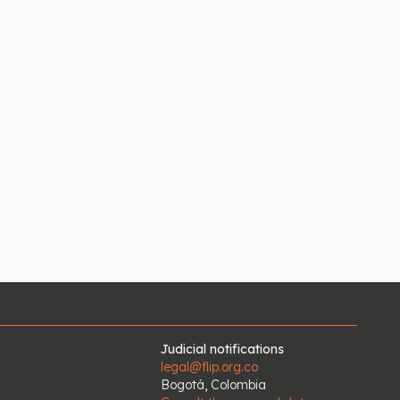
Judicial notifications
legal@flip.org.co
Bogotá, Colombia