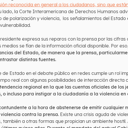
sión reconocida en general a los ciudadanos, sino que están
u lado, la Corte Interamericana de Derechos Humanos advir
 de polarización y violencia, los señalamientos del Estad
 vulnerabilidad.
residente expresa sus reparos con la prensa por las cifras 
medios se fían de la información oficial disponible. Por eso
tancias del Estado, de manera que la prensa, particularm
trastar distintas fuentes.
fe de Estado en el debate público en redes cumple un rol i
mpo real con algunas posibilidades de interacción directa
ndencia regional en la que las cuentas oficiales de los je
 o incluso para instigar a la ciudadanía a la violencia en 
 contundente a la hora de abstenerse de emitir cualquier
 violencia contra la prensa.
Existe una crisis aguda de viole
es, también a otras formas que propician un ambiente hostil.