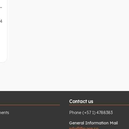
34
r
Contact us
ents
Phone
(+57 1) 4788383
General Information Mail
info@flip.org.co