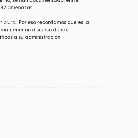
ierno, se han documentado, entre
 y 82 amenazas.
 plural.
Por eso recordamos que es la
y mantener un discurso donde
ticas a su administración.