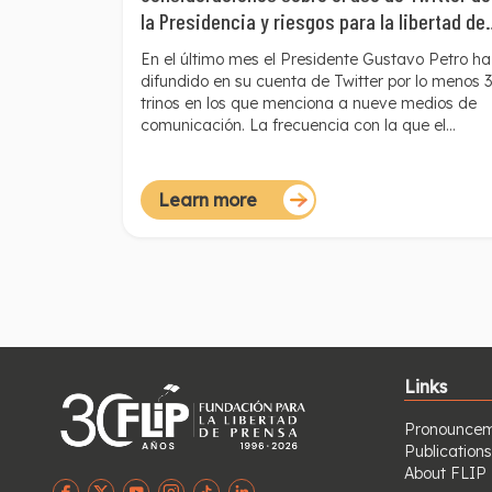
la Presidencia y riesgos para la libertad de
prensa
En el último mes el Presidente Gustavo Petro ha
difundido en su cuenta de Twitter por lo menos 
trinos en los que menciona a nueve medios de
comunicación. La frecuencia con la que el
Presidente controvierte a la prensa deja entreve
una estrategia para posicionar su narrativa y su
agenda en redes. Del mismo modo, pretende
Learn more
sembrar la duda ante la audiencia, sobre la
idoneidad de los medios para hacer su trabajo.
Links
Pronouncem
Publications
About FLIP