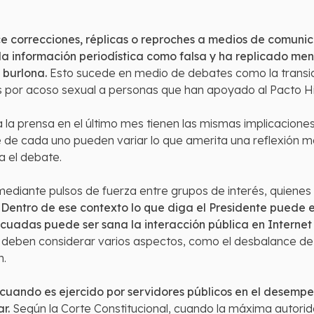
ce correcciones, réplicas o reproches a medios de comuni
la información periodística como falsa y ha replicado men
 burlona.
Esto sucede en medio de debates como la transici
s por acoso sexual a personas que han apoyado al Pacto Hi
a la prensa en el último mes tienen las mismas implicaciones 
e de cada uno pueden variar lo que amerita una reflexión 
ra el debate.
ediante pulsos de fuerza entre grupos de interés, quienes s
.
Dentro de ese contexto lo que diga el Presidente puede 
ecuadas puede ser sana la interacción pública en Internet
deben considerar varios aspectos, como el desbalance de p
n.
 cuando es ejercido por servidores públicos en el desempeñ
r.
Según la Corte Constitucional, cuando la máxima autorid